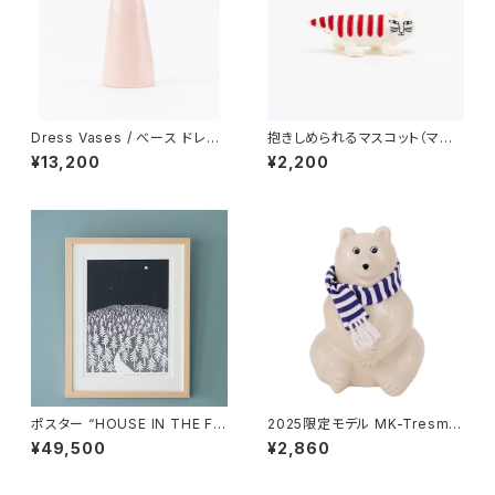
Dress Vases / べース ドレス
抱きしめられるマスコット（マイ
（ピンク）/ Lisa Larson リ
キー） / Lisa Larson リ
¥13,200
¥2,200
サ・ラーソン
サ・ラーソン
ポスター “HOUSE IN THE FO
2025限定モデル MK-Tresme
REST 26 A3” / ミナ ペルホ
r シロクマ貯金箱 マフラー付
¥49,500
¥2,860
ネン mina perhonen × クリ
き / MK-Tresmer
ッパン KLIPPAN