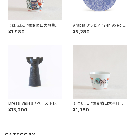
そばちょこ “蕎麦猪口大事典
Arabia アラビア “24h Avec ア
色絵 ジャイアントパンダ” 波
ベック” プレート 26cm
¥1,980
¥5,280
佐見焼
Dress Vases / べース ドレス
そばちょこ “蕎麦猪口大事典
（ブラック）/ Lisa Larson リ
色絵 ユニコーン” 波佐見焼
¥13,200
¥1,980
サ・ラーソン