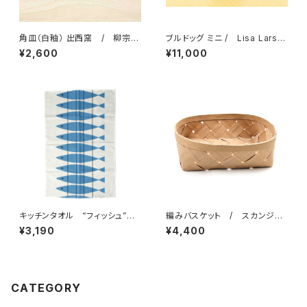
角皿（白釉） 出西窯 / 柳宗理
ブルドッグ ミニ / Lisa Larso
ディレクション出西窯シリーズ
n リサ・ラーソン
¥2,600
¥11,000
キッチンタオル “フィッシュ”
編みバスケット / スカンジナ
/ アルメダールス/ALMEDA
ビスク・ヘムスロイド
¥3,190
¥4,400
HLS by マリアンヌ・ニルソン
CATEGORY