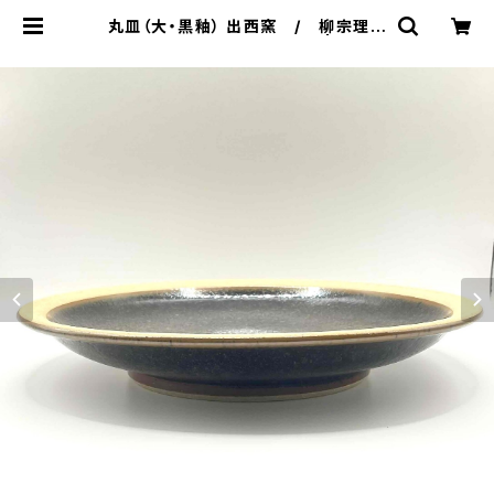
丸皿（大・黒釉） 出西窯 / 柳宗理デ
ィレクション出西窯シリーズ | 101 d
esign store