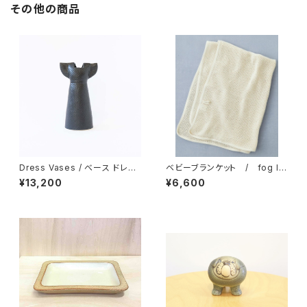
その他の商品
Dress Vases / べース ドレス
ベビーブランケット / fog lin
（ブラック）/ Lisa Larson リ
en work フォグリネンワーク
¥13,200
¥6,600
サ・ラーソン