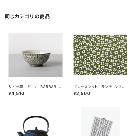
同じカテゴリの商品
サビ十草 丼 / BARBAR 波
プレースマット ランチョンマッ
佐見焼
ト 「ベラミ」 / アルメダール
¥4,510
¥2,500
ス/ALMEDAHLS