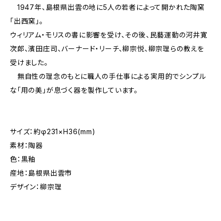
1947年、島根県出雲の地に5人の若者によって開かれた陶窯
「出西窯」。
ウィリアム・モリスの書に影響を受け、その後、民藝運動の河井寛
次郎、濱田庄司、バーナード・リーチ、柳宗悦、柳宗理らの教えを
受けました。
無自性の理念のもとに職人の手仕事による実用的でシンプル
な「用の美」が息づく器を製作しています。
サイズ：約φ231×H36(mm)
素材：陶器
色：黒釉
産地：島根県出雲市
デザイン：柳宗理