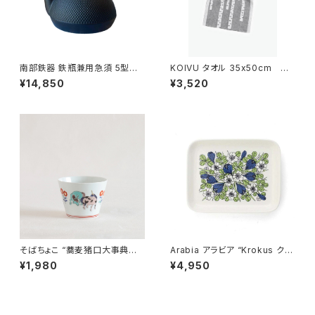
南部鉄器 鉄瓶兼用急須 5型新
KOIVU タオル 35x50cm
アラレ IH対応 / 岩鋳
／ LAPUAN KANKURIT（ラ
¥14,850
¥3,520
プアン カンクリ）
そばちょこ “蕎麦猪口大事典
Arabia アラビア “Krokus クロ
色絵 ユニコーン” 波佐見焼
ッカス” プレート 15x19cm
¥1,980
¥4,950