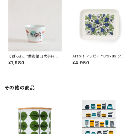
そばちょこ “蕎麦猪口大事典
Arabia アラビア “Krokus クロ
色絵 ユニコーン” 波佐見焼
ッカス” プレート 15x19cm
¥1,980
¥4,950
その他の商品