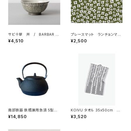
サビ十草 丼 / BARBAR 波
プレースマット ランチョンマッ
佐見焼
ト 「ベラミ」 / アルメダール
¥4,510
¥2,500
ス/ALMEDAHLS
南部鉄器 鉄瓶兼用急須 5型新
KOIVU タオル 35x50cm
アラレ IH対応 / 岩鋳
／ LAPUAN KANKURIT（ラ
¥14,850
¥3,520
プアン カンクリ）