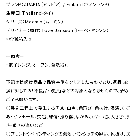
ブランド：ARABIA（アラビア） / Finland（フィンランド）
生産国：Thailand(タイ)
シリーズ：Moomin（ムーミン）
デザイナー：原作：Tove Jansson（トーベ・ヤンソン）
＊化粧箱入り
ー備考ー
・電子レンジ、オーブン、食洗器可
下記の状態は商品の品質基準をクリアしたものであり、返品、交
換に対しての「不良品・破損」などの対象となりませんので、予め
ご了承願います。
○製造工程上で発生する黒点・白点、色飛び・色抜け、濃淡、くぼ
み・ピンホール、突起、線傷・擦り傷、ゆがみ、がたつき、大きさ・厚
さ・重さの違いなど
○プリントやペインティングの濃淡、ペンタッチの違い、色抜け、ズ