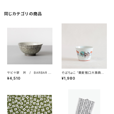
同じカテゴリの商品
サビ十草 丼 / BARBAR 波
そばちょこ “蕎麦猪口大事典
佐見焼
色絵 ユニコーン” 波佐見焼
¥4,510
¥1,980