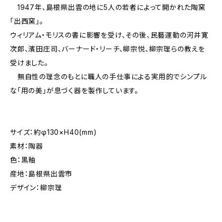
1947年、島根県出雲の地に5人の若者によって開かれた陶窯
「出西窯」。
ウィリアム・モリスの書に影響を受け、その後、民藝運動の河井寛
次郎、濱田庄司、バーナード・リーチ、柳宗悦、柳宗理らの教えを
受けました。
無自性の理念のもとに職人の手仕事による実用的でシンプル
な「用の美」が息づく器を製作しています。
サイズ：約φ130×H40(mm)
素材：陶器
色：黒釉
産地：島根県出雲市
デザイン：柳宗理