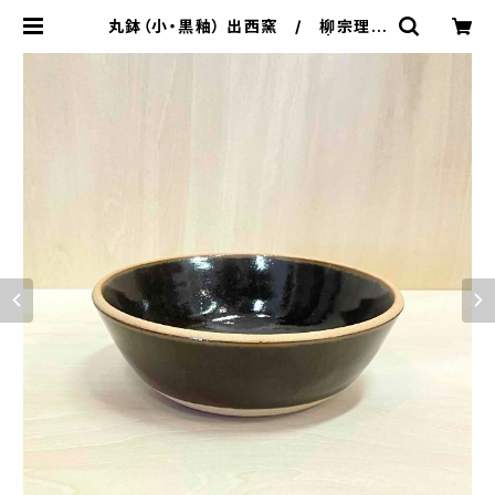
丸鉢（小・黒釉） 出西窯 / 柳宗理デ
ィレクション出西窯シリーズ | 101 d
esign store