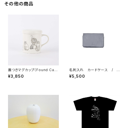
その他の商品
蓋つきマグカップ（Found Cats
名刺入れ カードケース / h
Series） ／ Lisa Larson
mny
¥3,850
¥5,500
リサ・ラーソン