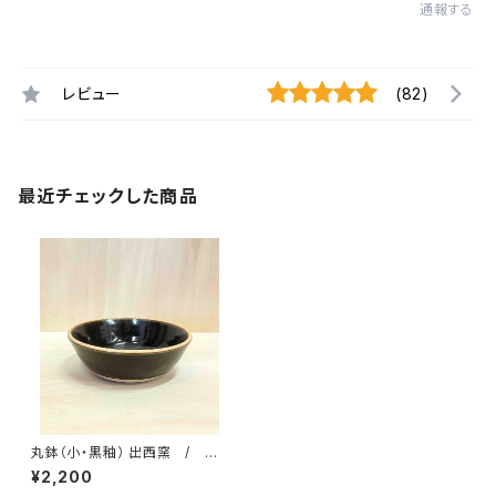
通報する
レビュー
(82)
最近チェックした商品
丸鉢（小・黒釉） 出西窯 / 柳
宗理ディレクション出西窯シリー
¥2,200
ズ