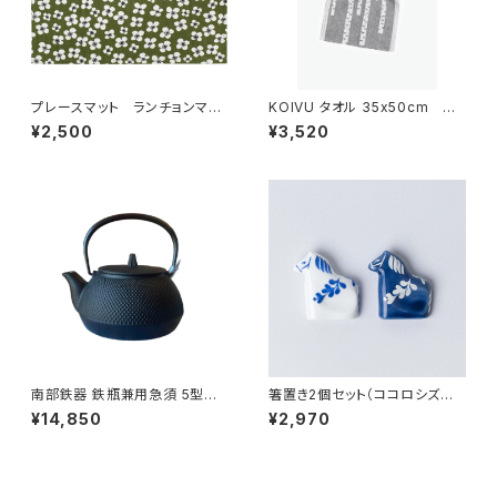
プレースマット ランチョンマッ
KOIVU タオル 35x50cm
ト 「ベラミ」 / アルメダール
／ LAPUAN KANKURIT（ラ
¥2,500
¥3,520
ス/ALMEDAHLS
プアン カンクリ）
南部鉄器 鉄瓶兼用急須 5型新
箸置き2個セット（ココロシズカ
アラレ IH対応 / 岩鋳
の午） / Lisa Larson リサ・ラ
¥14,850
¥2,970
ーソン