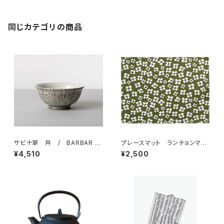
同じカテゴリの商品
サビ十草 丼 / BARBAR 波
プレースマット ランチョンマッ
佐見焼
ト 「ベラミ」 / アルメダール
¥4,510
¥2,500
ス/ALMEDAHLS