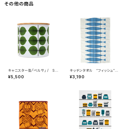
その他の商品
キャニスター缶「ベルサ」 / Sti
キッチンタオル “フィッシュ”
g Lindberg スティグ・リンドベ
/ アルメダールス/ALMEDA
¥5,500
¥3,190
リ
HLS by マリアンヌ・ニルソン