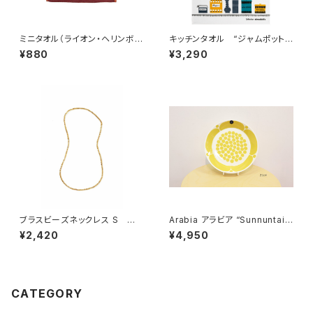
ミニタオル（ライオン・ヘリンボー
キッチンタオル “ジャムポットブ
ン） ／ Lisa Larson リサ・ラ
ルー” / アルメダールス/AL
¥880
¥3,290
ーソン
MEDAHLS by Studio Almed
ahls
ブラスビーズネックレス S
Arabia アラビア “Sunnuntai
／ fog linen work フォグリ
スンヌンタイ” プレート21cm 復
¥2,420
¥4,950
ネンワーク
刻版
CATEGORY