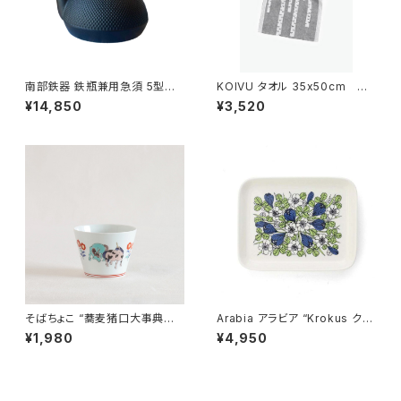
南部鉄器 鉄瓶兼用急須 5型新
KOIVU タオル 35x50cm
アラレ IH対応 / 岩鋳
／ LAPUAN KANKURIT（ラ
¥14,850
¥3,520
プアン カンクリ）
そばちょこ “蕎麦猪口大事典
Arabia アラビア “Krokus クロ
色絵 ユニコーン” 波佐見焼
ッカス” プレート 15x19cm
¥1,980
¥4,950