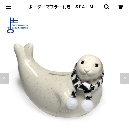
ボーダーマフラー付き SEAL MON
EY BOX アザラシ貯金箱 | 101 de
sign store