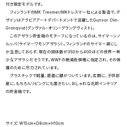
付き限定モデルです。
フィンランドのMK Tresmer/MKトレスマー社による製造で、デ
ザインはアラビアアートデパートメントで活躍したGunvor Olin-
Gronqvist(グンヴァル・オリン・グラングヴィスト)。
このアザラシ貯金箱のモチーフになっているのは、サイマーンノ
ルッパ（サイマーワモンアザラシ）。フィンランドのサイマー湖にし
か生息しておらず、現在の固体数が350から400ほどの世界一希
少なアザラシだそうです。WWFの絶滅危惧種に指定され、その保
護のために尽力されています。
プラスチックで軽量、底面に鍵がついています。玄関に、子供部
屋に、もちろんリビングにも置きたい、おしゃれな北欧インテリア
の貯金箱です。
サイズ：W15cm×D8cm×H10cm