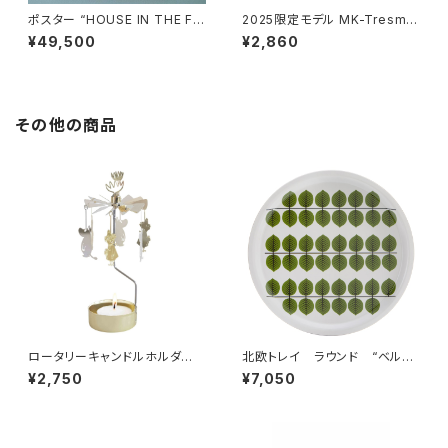
ポスター “HOUSE IN THE FO
2025限定モデル MK-Tresme
REST 26 A3” / ミナ ペルホ
r シロクマ貯金箱 マフラー付
¥49,500
¥2,860
ネン mina perhonen × クリ
き / MK-Tresmer
ッパン KLIPPAN
その他の商品
ロータリーキャンドルホルダ
北欧トレイ ラウンド “ベル
ー ムーミンイマジン / プル
サ” / Stig Lindberg スティ
¥2,750
¥7,050
ート・プロダクト
グ・リンドベリ