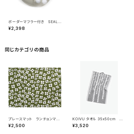
ボーダーマフラー付き SEAL
MONEY BOX アザラシ貯金
¥2,398
箱
同じカテゴリの商品
プレースマット ランチョンマッ
KOIVU タオル 35x50cm
ト 「ベラミ」 / アルメダール
／ LAPUAN KANKURIT（ラ
¥2,500
¥3,520
ス/ALMEDAHLS
プアン カンクリ）