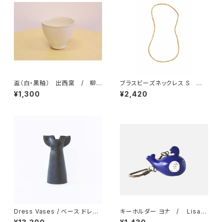
盃（白・黒釉） 出西窯 / 柳
ブラスビーズネックレス S
宗理ディレクション出西窯シリー
／ fog linen work フォグリ
¥1,300
¥2,420
ズ
ネンワーク
Dress Vases / べース ドレス
キーホルダー ヨナ / Lisa L
（ブラック）/ Lisa Larson リ
arson リサ・ラーソン