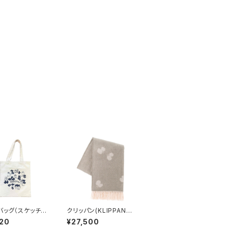
バッグ（スケッチね
クリッパン(KLIPPAN)
eaves serie
ストール CHOUCH
20
¥27,500
 Lisa Larson
O / mina perhon