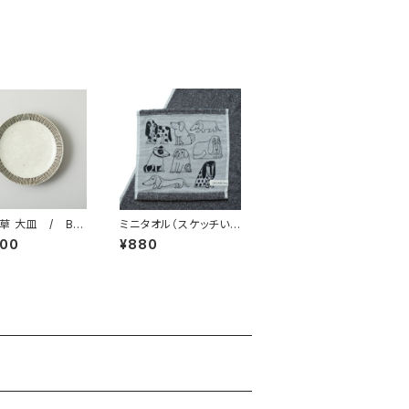
ラーソン
en(ミナ ペルホネン)
草 大皿 / BA
ミニタオル（スケッチい
R 波佐見焼
ぬたち・ガーゼ） ／
400
¥880
Lisa Larson リサ・ラー
ソン