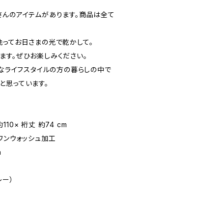
。
さんのアイテムがあります。商品は全て
洗ってお日さまの光で乾かして。
ます。ぜひお楽しみください。
いろいろなライフスタイルの方の暮らしの中で
と思っています。
約110× 裄丈 約74 cm
）、ワンウォッシュ加工
a
レー）