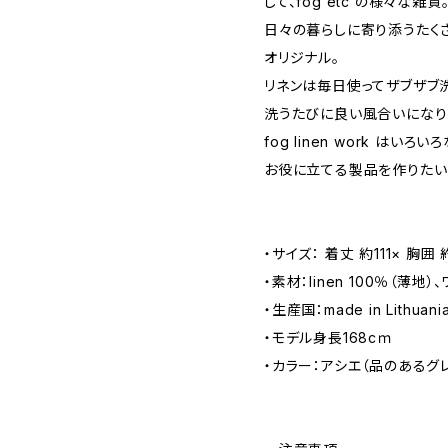
して、fog etc の様々な雑貨
日々の暮らしに寄り添うたく
オリジナル。
リネンは毎日使ってザブザブ
洗うたびに良い風合いになり
fog linen work は
お役に立てる製品を作りたい
・サイズ： 着丈 約111× 胸囲 
・素材：linen 100％（薄地
・生産国：made in Lithuani
・モデル身長168cｍ
・カラー：アシエ（品のあるグ