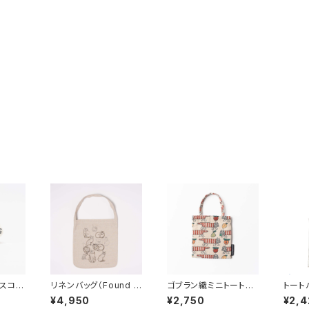
スコッ
リネンバッグ（Found C
ゴブラン織ミニトートバ
トート
 Lis
ats Series）／ Lisa
ッグ（マイキー・フルー
こたちL
¥4,950
¥2,750
¥2,4
サ・ラー
Larson リサ・ラーソン
ツ） / Lisa Larson
s） /