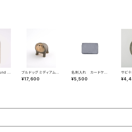
リサ・ラーソン
リサ・
nd C
ブルドッグ ミディアム
名刺入れ カードケー
サビ十
 Lisa
/ Lisa Larson リサ・
ス / hmny
RBA
¥17,600
¥5,500
¥4,
ラーソン
ラーソン