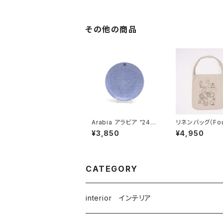
ソン
その他の商品
Arabia アラビア “24h
リネンバッグ（Fou
Avec アベック” プレー
ats Series）／
¥3,850
¥4,950
ト 20cm
Larson リサ・
CATEGORY
interior インテリア