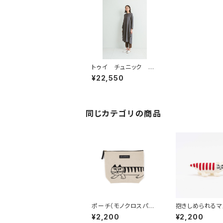
トゥイ チュニック ア
シェ ／ fog linen
¥22,550
work フォグリネンワー
ク
同じカテゴリの商品
ポーチ（モノクロスパイ
抱きしめられるマ
キー） / Lisa Larso
ト（マイキー） /
¥2,200
¥2,200
n リサ・ラーソン
a Larson リ