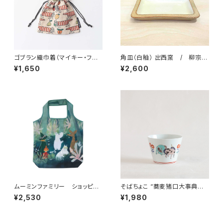
ゴブラン織巾着（マイキー・フル
角皿（白釉） 出西窯 / 柳宗理
ーツ） / Lisa Larson リサ・
ディレクション出西窯シリーズ
¥1,650
¥2,600
ラーソン
ムーミンファミリー ショッピン
そばちょこ “蕎麦猪口大事典
グバッグ エコバッグ byプル
色絵 ユニコーン” 波佐見焼
¥2,530
¥1,980
ートプロダクテル