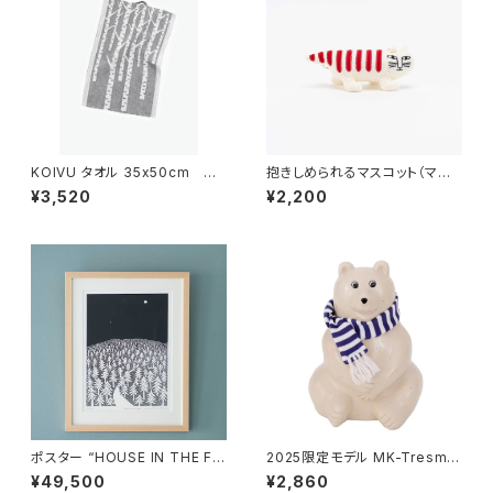
KOIVU タオル 35x50cm
抱きしめられるマスコット（マイ
／ LAPUAN KANKURIT（ラ
キー） / Lisa Larson リ
¥3,520
¥2,200
プアン カンクリ）
サ・ラーソン
ポスター “HOUSE IN THE FO
2025限定モデル MK-Tresme
REST 26 A3” / ミナ ペルホ
r シロクマ貯金箱 マフラー付
¥49,500
¥2,860
ネン mina perhonen × クリ
き / MK-Tresmer