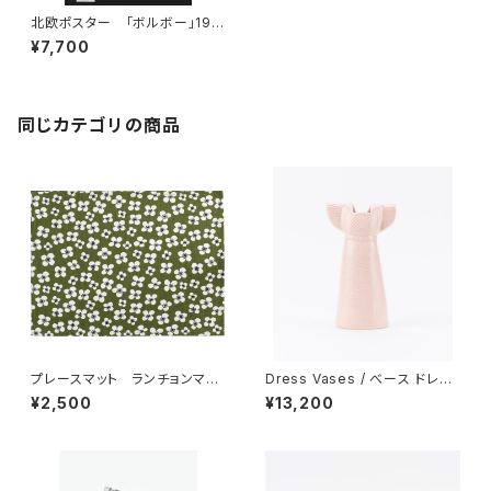
北欧ポスター 「ボルボー」198
0年代 EB
¥7,700
同じカテゴリの商品
プレースマット ランチョンマッ
Dress Vases / べース ドレス
ト 「ベラミ」 / アルメダール
（ピンク）/ Lisa Larson リ
¥2,500
¥13,200
ス/ALMEDAHLS
サ・ラーソン