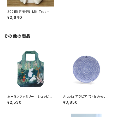
2021限定モデル MK-Tresmer
シロクマ貯金箱 マフラー付
¥2,640
き / MK-Tresmer
その他の商品
ムーミンファミリー ショッピン
Arabia アラビア “24h Avec ア
グバッグ エコバッグ byプル
ベック” プレート 20cm
¥2,530
¥3,850
ートプロダクテル