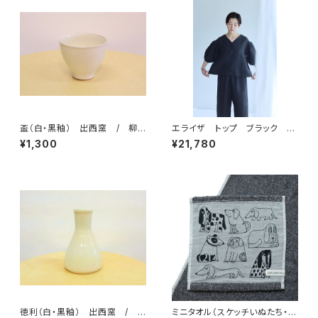
盃（白・黒釉） 出西窯 / 柳
エライザ トップ ブラック
宗理ディレクション出西窯シリー
／ fog linen work フォグリ
¥1,300
¥21,780
ズ
ネンワーク
徳利（白・黒釉） 出西窯 /
ミニタオル（スケッチいぬたち・ガ