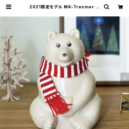
2021限定モデル MK-Tresmer シ
ロクマ貯金箱 マフラー付き / M
K-Tresmer | 101 design store