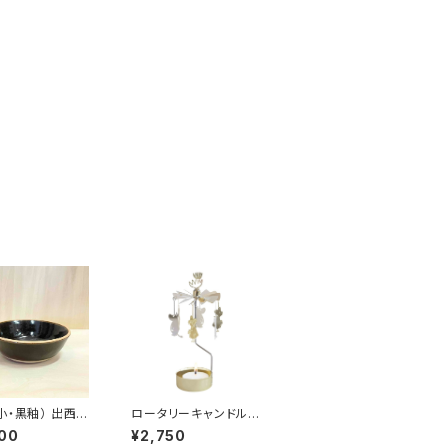
小・黒釉） 出西
ロータリーキャンドルホ
 柳宗理ディレク
ルダー ムーミンイマ
00
¥2,750
出西窯シリーズ
ジン / プルート・プロ