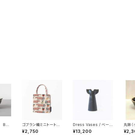
 BAR
ゴブラン織ミニトートバ
Dress Vases / べース
丸鉢（
ッグ（マイキー・フルー
ドレス （ブラック）/ Li
窯 /
¥2,750
¥13,200
¥2,3
ツ） / Lisa Larson
sa Larson リサ・ラーソ
ション