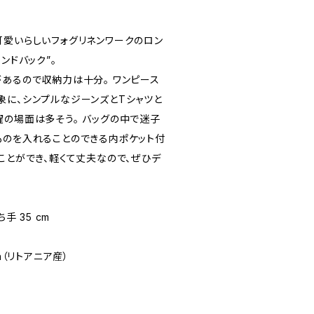
可愛いらしいフォグリネンワークのロン
ンドバック”。
があるので収納力は十分。 ワンピース
象に、シンプルなジーンズとTシャツと
躍の場面は多そう。 バッグの中で迷子
ものを入れることのできる内ポケット付
ことができ、軽くて丈夫なので、ぜひデ
持ち手 35 cm
）
nia（リトアニア産）