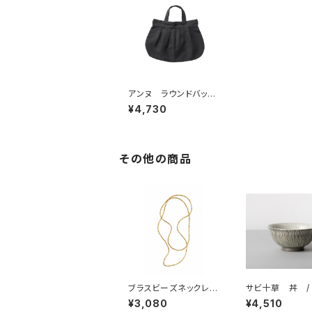
アンヌ ラウンドバッ
ク グラフィット / fo
¥4,730
g linen work フォグリ
ネンワーク
その他の商品
ブラスビーズネックレス
サビ十草 丼 /
L ／ fog linen wo
BAR 波佐見焼
¥3,080
¥4,510
rk フォグリネンワーク