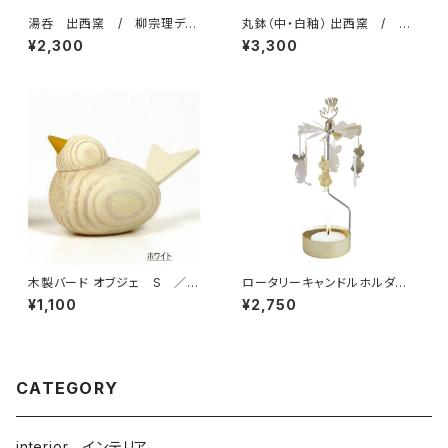
湯呑 出西窯 / 柳宗理ディ
丸鉢（中・白釉） 出西窯 / 柳
レクション出西窯シリーズ
宗理ディレクション出西窯シリー
¥2,300
¥3,300
ズ
木製バード オブジェ S ／
ロータリーキャンドルホルダ
ラッセントレ Larssons tra
ー ムーミンイマジン / プル
¥1,100
¥2,750
ート・プロダクト
CATEGORY
interior インテリア