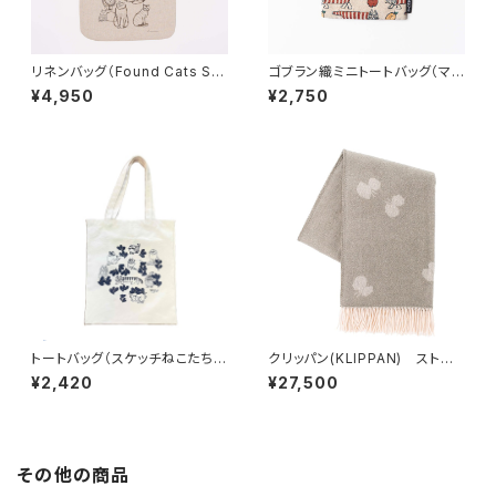
リネンバッグ（Found Cats Ser
ゴブラン織ミニトートバッグ（マイ
ies）／ Lisa Larson リサ・ラ
キー・フルーツ） / Lisa Lars
¥4,950
¥2,750
ーソン
on リサ・ラーソン
トートバッグ（スケッチねこたちL
クリッパン(KLIPPAN) ストー
eaves series） / Lisa Lar
ル CHOUCHO / mina p
¥2,420
¥27,500
son リサ・ラーソン
erhonen(ミナ ペルホネン)
その他の商品