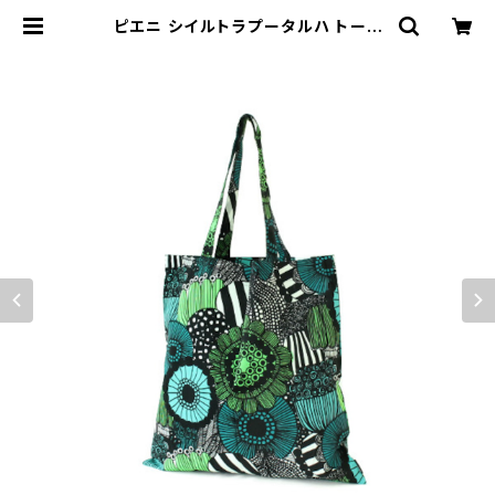
ピエニ シイルトラプータルハ トート
バッグ PIENI SIIRTOLAPUUTAR
HA ファブリックバッグ / marim
ekko マリメッコ | 101 design sto
re