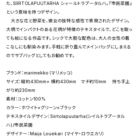
た、SIIRTOLAPUUTARHA シィールトラプータルハ。『市民菜園』
という意味を持つデザイン。
大きな花と野菜を、彼女の独特な感性で表現されたデザイン。
大柄でインパクトのある花柄が特徴のテキスタイルで、どこを取っ
ても絵になる作品です。シックで大胆な配色は、大人の女性の着
こなしにも馴染みます。手軽に折り畳んでメインバッグにしまえる
のでサブバッグとしてもお勧めです。
ブランド：marimekko（マリメッコ）
サイズ：縦約430mm× 横約430mm マチ約10mm 持ち手上
がり約230mm
素材：コットン100%
カラー：ホワイト×グリーン×ブラック
テキスタイルデザイン：Siirtolapuutarha(シイルトラプータル
ハ)/市民菜園
デザイナー：Maija Louekari (マイヤ・ロウエカリ）