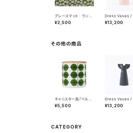
プレースマット ランチ
Dress Vases 
ョンマット 「ベラミ」 /
ドレス （ピンク）/
¥2,500
¥13,200
アルメダールス/ALM
a Larson リサ
EDAHLS
ン
その他の商品
キャニスター缶「ベルサ」
Dress Vases 
/ Stig Lindberg ス
ドレス （ブラック）
¥5,500
¥13,200
ティグ・リンドベリ
sa Larson リ
ン
CATEGORY