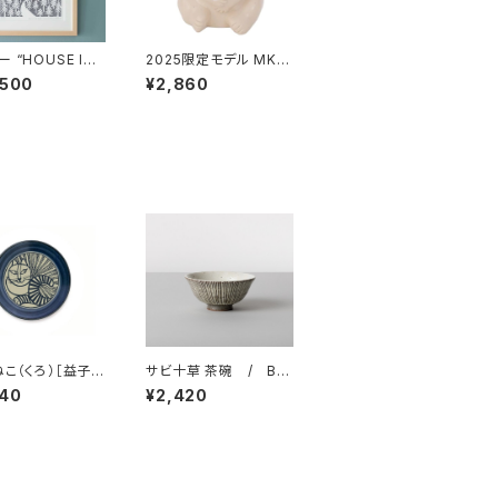
 “HOUSE IN
2025限定モデル MK-T
FOREST 26 A
resmer シロクマ貯金
,500
¥2,860
/ ミナ ペルホネ
箱 マフラー付き /
na perhonen
MK-Tresmer
ッパン KLIPPA
ねこ（くろ）［益子
サビ十草 茶碗 / BA
 Lisa Larson
RBAR 波佐見焼
640
¥2,420
・ラーソン