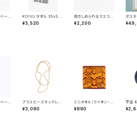
/ べース
KOIVU タオル 35x50
抱きしめられるマスコッ
ポスター
 Lis
cm ／ LAPUAN K
ト（マイキー） / Lis
THE 
¥3,520
¥2,200
¥49
・ラーソ
ANKURIT（ラプアン カ
a Larson リサ・ラー
3” 
ンクリ）
ソン
ン mi
× クリ
N
/ べース
ブラスビーズネックレス
ミニタオル（ライオン・ヘ
平皿 
/ Li
L ／ fog linen wo
リンボーン） ／ Lisa
焼］ /
¥3,080
¥880
¥2,
サ・ラーソ
rk フォグリネンワーク
Larson リサ・ラーソン
リサ