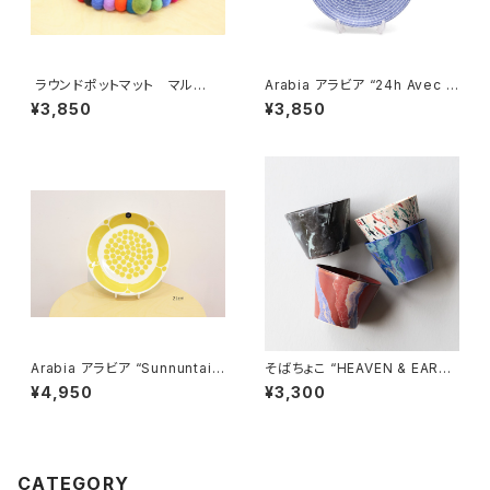
ラウンドポットマット マル
Arabia アラビア “24h Avec ア
チ / Dekorando デコランド
ベック” プレート 20cm
¥3,850
¥3,850
Arabia アラビア “Sunnuntai
そばちょこ “HEAVEN & EART
スンヌンタイ” プレート21cm 復
H” 波佐見焼
¥4,950
¥3,300
刻版
CATEGORY