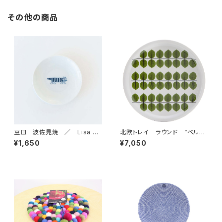
その他の商品
豆皿 波佐見焼 ／ Lisa La
北欧トレイ ラウンド “ベル
rson リサ・ラーソン
サ” / Stig Lindberg スティ
¥1,650
¥7,050
グ・リンドベリ