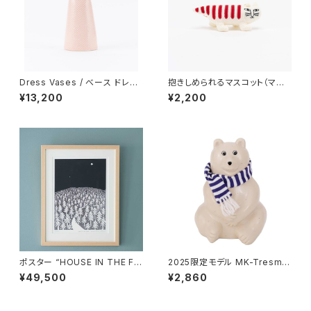
Dress Vases / べース ドレス
抱きしめられるマスコット（マイ
（ピンク）/ Lisa Larson リ
キー） / Lisa Larson リ
¥13,200
¥2,200
サ・ラーソン
サ・ラーソン
ポスター “HOUSE IN THE FO
2025限定モデル MK-Tresme
REST 26 A3” / ミナ ペルホ
r シロクマ貯金箱 マフラー付
¥49,500
¥2,860
ネン mina perhonen × クリ
き / MK-Tresmer
ッパン KLIPPAN