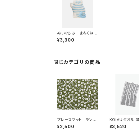
ぬいぐるみ まねくね
こ / Lisa Larson
¥3,300
リサ・ラーソン
同じカテゴリの商品
プレースマット ランチ
KOIVU タオル 3
ョンマット 「ベラミ」 /
cm ／ LAPU
¥2,500
¥3,520
アルメダールス/ALM
ANKURIT（ラプ
EDAHLS
ンクリ）