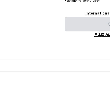
・画像提供：㈱トンカチ
Internationa
日本国内