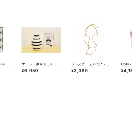
N
ベルサ」
ケーラー/KAHLER
ブラスビーズネックレス
Unik
rg ス
オマジオ/OMAGGIO
L ／ fog linen wo
カップ 
¥6,050
¥3,080
¥4,1
リ
ベース 125mm ブラッ
rk フォグリネンワーク
imek
ク