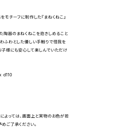
猫をモチーフに制作した『まねくねこ』
た陶器のまねくねこを抱きしめること
ふわふわとした優しい手触りで怪我を
お子様にも安心して楽しんでいただけ
 d110
定によっては、画面上と実物のお色が若
予めご了承ください。