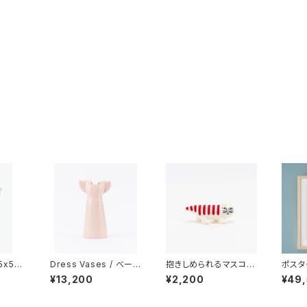
5x50
Dress Vases / べース
抱きしめられるマスコッ
ポスター
AN K
ドレス （ピンク）/ Lis
ト（マイキー） / Lis
THE 
¥13,200
¥2,200
¥49
アン カ
a Larson リサ・ラーソ
a Larson リサ・ラー
3” 
ン
ソン
ン mi
× クリ