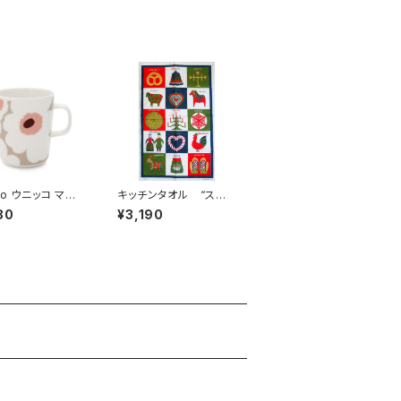
ko ウニッコ マグ
キッチンタオル “スウェ
250ml / mar
ーデン” / アルメダ
80
¥3,190
ko マリメッコ
ールス/ALMEDAHLS
by ブリット・ブレドス
トロム