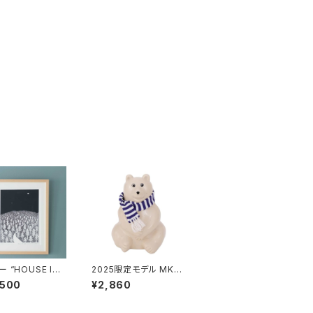
 “HOUSE IN
2025限定モデル MK-T
FOREST 26 A
resmer シロクマ貯金
,500
¥2,860
/ ミナ ペルホネ
箱 マフラー付き /
na perhonen
MK-Tresmer
ッパン KLIPPA