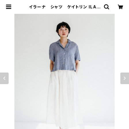
イラーナ シャツ ケイトリン ILAN
A SHIRTS KATERYN / fog li
nen work フォグリネンワーク | 101
design store