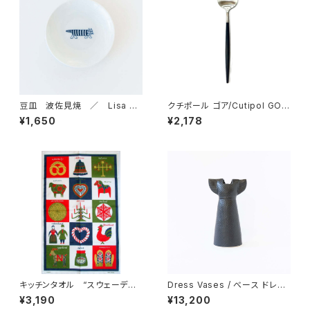
豆皿 波佐見焼 ／ Lisa La
クチポール ゴア/Cutipol GOA
rson リサ・ラーソン
ブラックシルバー テーブルスプ
¥1,650
¥2,178
ーン
キッチンタオル “スウェーデン”
Dress Vases / べース ドレス
/ アルメダールス/ALMEDA
（ブラック）/ Lisa Larson リ
¥3,190
¥13,200
HLS by ブリット・ブレドストロ
サ・ラーソン