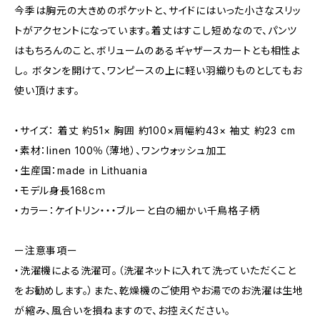
今季は胸元の大きめのポケットと、サイドにはいった小さなスリッ
トがアクセントになっています。着丈はすこし短めなので、パンツ
はもちろんのこと、ボリュームのあるギャザースカートとも相性よ
し。 ボタンを開けて、ワンピースの上に軽い羽織りものとしてもお
使い頂けます。
・サイズ： 着丈 約51× 胸囲 約100×肩幅約43× 袖丈 約23 cm
・素材：linen 100％（薄地）、ワンウォッシュ加工
・生産国：made in Lithuania
・モデル身長168cｍ
・カラー：ケイトリン・・・ブルーと白の細かい千鳥格子柄
ー注意事項ー
・洗濯機による洗濯可。（洗濯ネットに入れて洗っていただくこと
をお勧めします。）また、乾燥機のご使用やお湯でのお洗濯は生地
が縮み、風合いを損ねますので、お控えください。