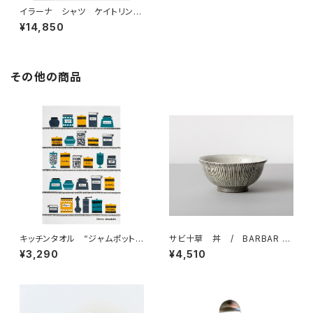
イラーナ シャツ ケイトリン I
LANA SHIRTS KATERYN /
¥14,850
fog linen work フォグリネ
ンワーク
その他の商品
キッチンタオル “ジャムポットブ
サビ十草 丼 / BARBAR 波
ルー” / アルメダールス/AL
佐見焼
¥3,290
¥4,510
MEDAHLS by Studio Almed
ahls