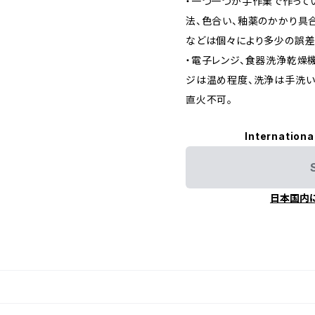
・一つ一つが手作業で作って
法、色合い、釉薬のかかり具合
などは個々により多少の誤差
・電子レンジ、食器洗浄乾燥
ジは温め程度、洗浄は手洗い
直火不可。
Internationa
日本国内