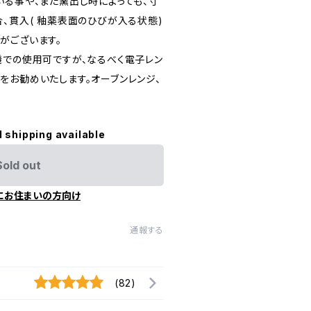
いる事や、また窯出し時によっても、寸
、貫入( 釉薬表面のひびが入る状態)
がございます。
機での使用可ですが、なるべく電子レン
をお勧めいたします。オーブンレンジ、
l shipping available
Sold out
にお住まいの方向け
通報する
(82)