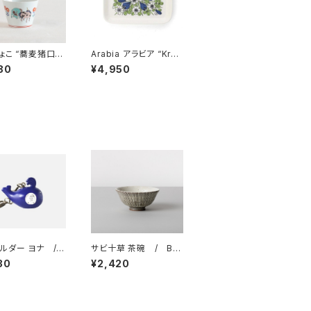
ょこ “蕎麦猪口大
Arabia アラビア “Krok
 色絵 ユニコー
us クロッカス” プレー
80
¥4,950
波佐見焼
ト 15x19cm
ルダー ヨナ /
サビ十草 茶碗 / BA
 Larson リサ・ラ
RBAR 波佐見焼
30
¥2,420