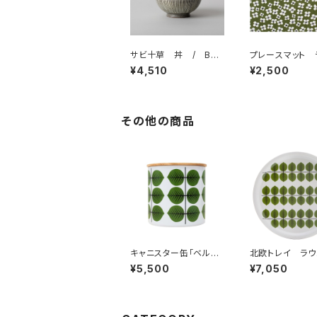
サビ十草 丼 / BAR
プレースマット 
BAR 波佐見焼
ョンマット 「ベラ
¥4,510
¥2,500
アルメダールス/
EDAHLS
その他の商品
キャニスター缶「ベルサ」
北欧トレイ ラウ
/ Stig Lindberg ス
ド “ベルサ” / 
¥5,500
¥7,050
ティグ・リンドベリ
Lindberg ステ
ンドベリ