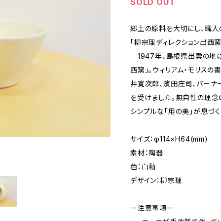
SOLD OUT
郷土の原料を大切にし、職人
「柳宗理ディレクション出西窯
1947年、島根県出雲の地
西窯」。ウィリアム・モリスの
井寛次郎、濱田庄司、バーナ
を受けました。無自性の理念
シンプルな「用の美」が息づく
サイズ：φ114×H64(mm)
素材：陶器
色：白釉
デザイン：柳宗理
ー注意事項ー