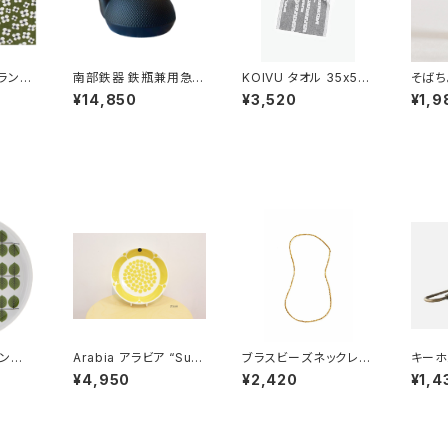
ランチ
南部鉄器 鉄瓶兼用急須
KOIVU タオル 35x50
そばち
ミ」 /
5型新アラレ IH対応 /
cm ／ LAPUAN K
事典
¥14,850
¥3,520
¥1,9
ALM
岩鋳
ANKURIT（ラプアン カ
ン” 
ンクリ）
ン
Arabia アラビア “Sun
ブラスビーズネックレス
キーホ
Stig
nuntai スンヌンタイ”
S ／ fog linen wo
Lisa
¥4,950
¥2,420
¥1,4
ィグ・リ
プレート21cm 復刻版
rk フォグリネンワーク
ーソン