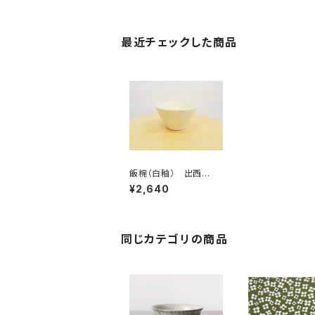
最近チェックした商品
飯椀（白釉） 出西
窯 / 柳宗理ディレク
¥2,640
ション出西窯シリーズ
同じカテゴリの商品