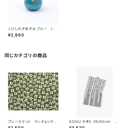
こけしの子ねずみ ブルー /
Lisa Larson リサ・ラーソン
¥3,960
同じカテゴリの商品
プレースマット ランチョンマッ
KOIVU タオル 35x50cm
ト 「ベラミ」 / アルメダール
／ LAPUAN KANKURIT（ラ
¥2,500
¥3,520