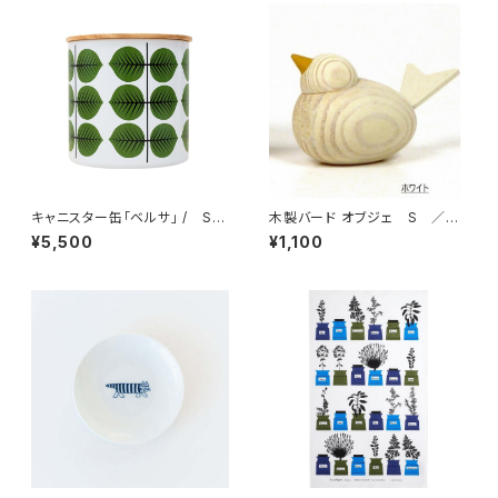
キャニスター缶「ベルサ」 / Sti
木製バード オブジェ S ／
g Lindberg スティグ・リンドベ
ラッセントレ Larssons tra
¥5,500
¥1,100
リ