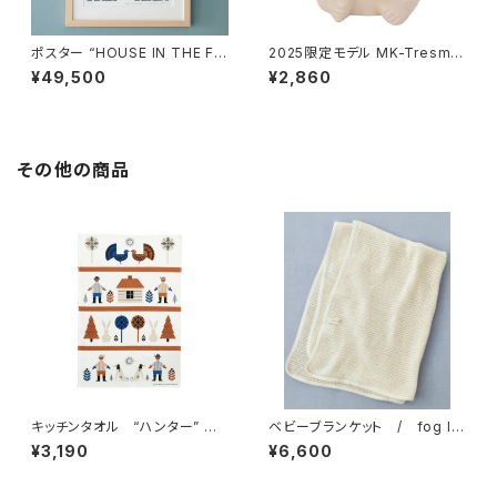
ポスター “HOUSE IN THE FO
2025限定モデル MK-Tresme
REST 26 A3” / ミナ ペルホ
r シロクマ貯金箱 マフラー付
¥49,500
¥2,860
ネン mina perhonen × クリ
き / MK-Tresmer
ッパン KLIPPAN
その他の商品
キッチンタオル “ハンター” /
ベビーブランケット / fog lin
アルメダールス by アウネ・ラ
en work フォグリネンワーク
¥3,190
¥6,600
ウッカネン