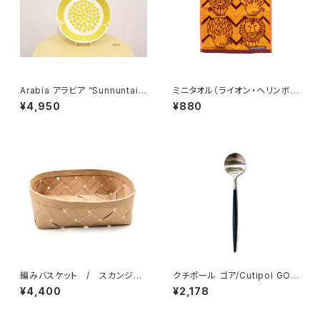
Arabia アラビア “Sunnuntai
ミニタオル（ライオン・ヘリンボー
スンヌンタイ” プレート21cm 復
ン） ／ Lisa Larson リサ・ラ
¥4,950
¥880
刻版
ーソン
編みバスケット / スカンジナ
クチポール ゴア/Cutipol GOA
ビスク・ヘムスロイド
ブラックシルバー テーブルスプ
¥4,400
¥2,178
ーン