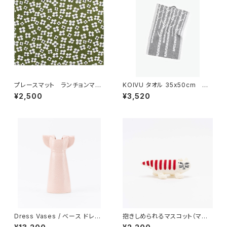
プレースマット ランチョンマッ
KOIVU タオル 35x50cm
ト 「ベラミ」 / アルメダール
／ LAPUAN KANKURIT（ラ
¥2,500
¥3,520
ス/ALMEDAHLS
プアン カンクリ）
Dress Vases / べース ドレス
抱きしめられるマスコット（マイ
（ピンク）/ Lisa Larson リ
キー） / Lisa Larson リ