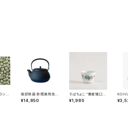
ランチ
南部鉄器 鉄瓶兼用急須
そばちょこ “蕎麦猪口大
KOIV
ミ」 /
5型新アラレ IH対応 /
事典 色絵 ユニコー
cm 
¥14,850
¥1,980
¥3,5
ALM
岩鋳
ン” 波佐見焼
ANKU
ンクリ