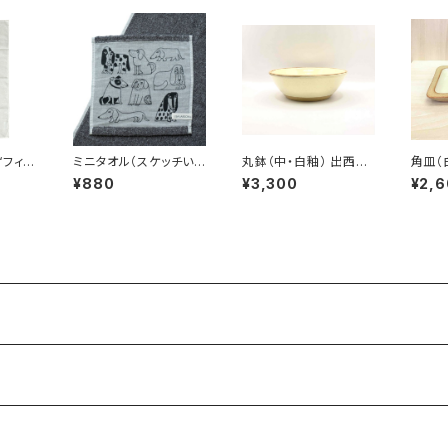
“フィッ
ミニタオル（スケッチい
丸鉢（中・白釉） 出西
角皿（
メダー
ぬたち・ガーゼ） ／
窯 / 柳宗理ディレク
柳宗
¥880
¥3,300
¥2,
LS b
Lisa Larson リサ・ラー
ション出西窯シリーズ
出西窯
ルソン
ソン