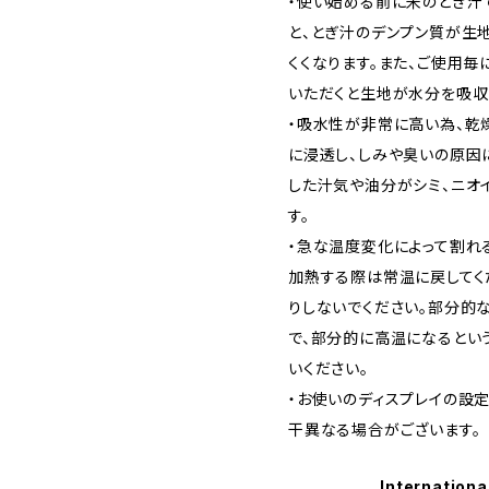
・使い始める前に米のとぎ汁
と、とぎ汁のデンプン質が生
くくなります。また、ご使用
いただくと生地が水分を吸収
・吸水性が非常に高い為、乾
に浸透し、しみや臭いの原因
した汁気や油分がシミ、ニオ
す。
・急な温度変化によって割れ
加熱する際は常温に戻してく
りしないでください。部分的
で、部分的に高温になるとい
いください。
・お使いのディスプレイの設
干異なる場合がございます。
Internationa