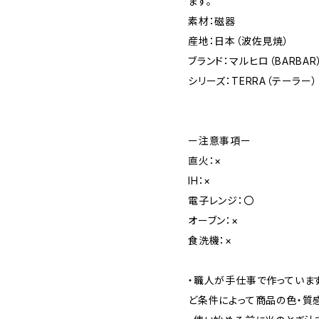
ます。
素材：磁器
産地：日本（波佐見焼）
ブランド：マルヒロ（BARBAR
シリーズ：TERRA（テーラー）
ー注意事項ー
直火：×
IH：×
電子レンジ：〇
オーブン：×
食洗機：×
・職人が手仕事で作っていま
ど条件によって商品の色・質