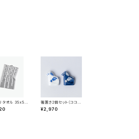
U タオル 35x50
箸置き2個セット（ココロ
／ LAPUAN K
シズカの午） / Lisa L
20
¥2,970
RIT（ラプアン カ
arson リサ・ラーソン
）