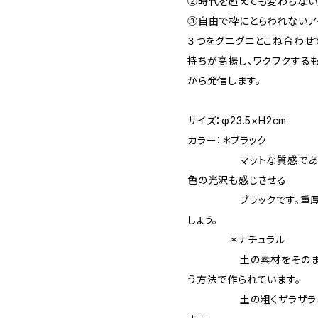
②時代を超えても変わらな
③自由で枠にとらわれないア
３つをグニグニとこね合わせ
持ちが高揚し、ワクワクする
から発信します。
サイズ：φ23.5×H2cm
カラー：＊ブラック
マットな質感でありなが
色の光沢も感じさせる
ブラックです。重厚感が
しょう。
＊ナチュラル
土の素材をそのまま活か
う方法で作られています。
土の粗くザラザラとした