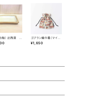
白釉） 出西窯 /
ゴブラン織巾着（マイキ
理ディレクション
ー・フルーツ） / Lisa
600
¥1,650
シリーズ
Larson リサ・ラーソン