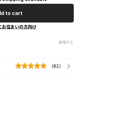
d to cart
にお住まいの方向け
通報する
(82)