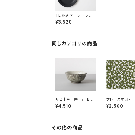
TERRA テーラー プレ
ートL / BARBAR
¥3,520
同じカテゴリの商品
サビ十草 丼 / BAR
プレースマット 
BAR 波佐見焼
ョンマット 「ベラ
¥4,510
¥2,500
アルメダールス/
EDAHLS
その他の商品