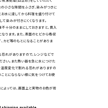
で煮沸処理(目止め)をしていただく
地の小さな隙間をふさぎ、染みがつきに
毎にお水に浸してから料理を盛り付けて
して染みが付きにくくなります。
燥不十分のままにしておきますと、貫入
になります。また、表面のヒビから吸収
イ、カビ等のもとになることがありま
る恐れがありますので、レンジなどで
ださい。また熱い器を急に水につけた
な温度変化で割れる恐れがありますの
うことにならない様に気をつけてお使
定によっては、画面上と実物のお色が若
l shipping available