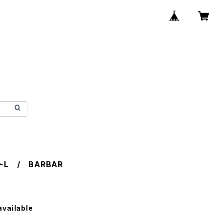
トL / BARBAR
available