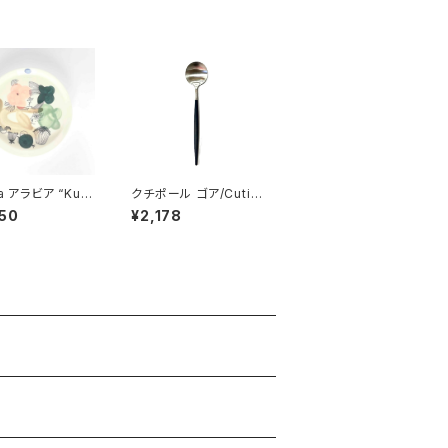
ia アラビア “Kuk
クチポール ゴア/Cutip
a クッカマー” ク
ol GOA ブラックシルバ
50
¥2,178
ー プレート 19c
ー テーブルスプーン
リーン