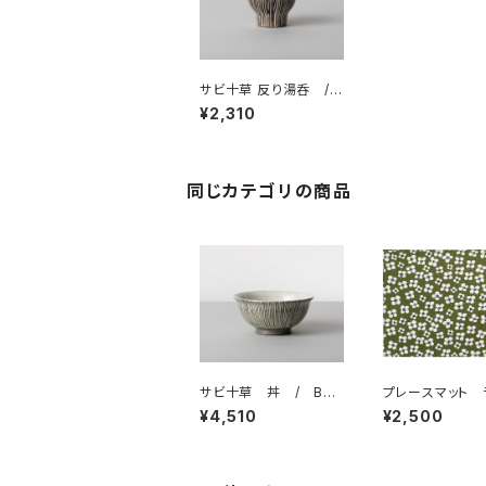
サビ十草 反り湯呑 /
BARBAR 波佐見焼
¥2,310
同じカテゴリの商品
サビ十草 丼 / BAR
プレースマット 
BAR 波佐見焼
ョンマット 「ベラ
¥4,510
¥2,500
アルメダールス/
EDAHLS