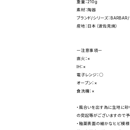
重量：210g
素材：陶器
ブランド/シリーズ：BARBA
産地：日本（波佐見焼）
ー注意事項ー
直火：×
IH：×
電子レンジ：○
オーブン：×
食洗機：×
・風合いを出す為に生地に砂
の突起等がございますので予
・釉薬表面の細かなヒビ模様