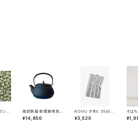
ランチ
南部鉄器 鉄瓶兼用急須
KOIVU タオル 35x50
そばち
ミ」 /
5型新アラレ IH対応 /
cm ／ LAPUAN K
事典
¥14,850
¥3,520
¥1,9
ALM
岩鋳
ANKURIT（ラプアン カ
ン” 
ンクリ）