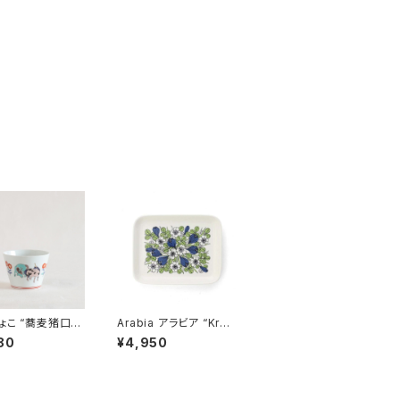
ょこ “蕎麦猪口大
Arabia アラビア “Krok
 色絵 ユニコー
us クロッカス” プレー
80
¥4,950
波佐見焼
ト 15x19cm