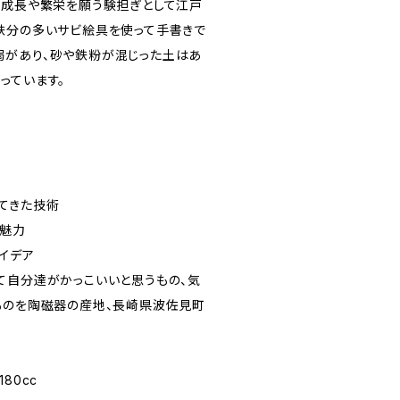
、成長や繁栄を願う験担ぎとして江戸
鉄分の多いサビ絵具を使って手書きで
があり、砂や鉄粉が混じった土はあ
っています。
てきた技術
い魅力
イデア
て自分達がかっこいいと思うもの、気
ものを陶磁器の産地、長崎県波佐見町
180cc