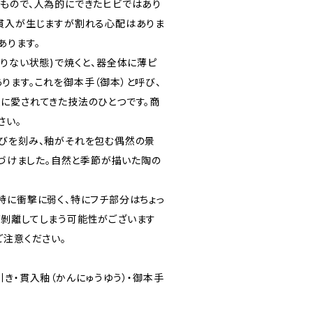
もので、人為的にできたヒビではあり
貫入が生じますが割れる心配はありま
あります。
足りない状態)で焼くと、器全体に薄ピ
ります。これを御本手（御本）と呼び、
に愛されてきた技法のひとつです。商
さい。
びを刻み、釉がそれを包む偶然の景
名づけました。自然と季節が描いた陶の
特に衝撃に弱く、特にフチ部分はちょっ
剝離してしまう可能性がございます
ご注意ください。
き・貫入釉（かんにゅうゆう）・御本手