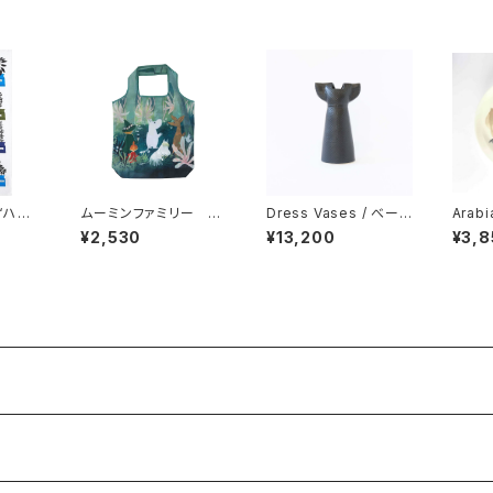
“ハー
ムーミンファミリー シ
Dress Vases / べース
Arab
ダール
ョッピングバッグ エコ
ドレス （ブラック）/ Li
kama
¥2,530
¥13,200
¥3,8
S by
バッグ byプルートプ
sa Larson リサ・ラーソ
ッカマ
ンペ
ロダクテル
ン
m グ