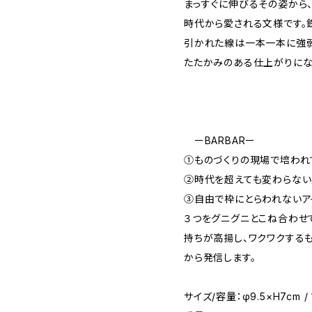
まっすぐに伸びるその姿から
時代から愛される文様です。
引かれた線は一本一本に強弱
たたかみのある仕上がりにな
ーBARBARー
①ものづくりの現場で培われ
②時代を超えても変わらな
③自由で枠にとらわれないア
３つをグニグニとこね合わせ
持ちが高揚し、ワクワクする
から発信します。
サイズ/容量：φ9.5×H7cm / 