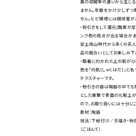
薬の収縮率の違いから生じる
ません。年数をかけ少しずつ
せん。ヒビ模様には個体差が
・粉引きをして還元(酸素が
ンク色の斑点が出る場合があ
安土桃山時代から多くの茶人
品の風合いとしてお楽しみ下
・酷暑に灼かれた土の肌がひ
色を「灼肌(しゃくはだ)」と
テクスチャーです。
・粉引きの器は陶器の中でも
とした衝撃で表面の化粧土が
ので、お取り扱いには十分に
素材：陶器
技法：下絵付け／手描き・粉引
（ごほんて）