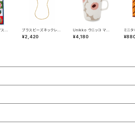
“スウェ
ブラスビーズネックレス
Unikko ウニッコ マグ
ミニタ
ルメダ
S ／ fog linen wo
カップ 250ml / mar
リンボ
¥2,420
¥4,180
¥88
HLS
rk フォグリネンワーク
imekko マリメッコ
Lars
ブレドス