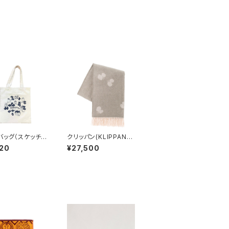
バッグ（スケッチね
クリッパン(KLIPPAN)
eaves serie
ストール CHOUCH
20
¥27,500
 Lisa Larson
O / mina perhon
ラーソン
en(ミナ ペルホネン)