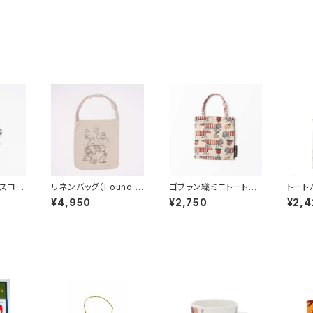
スコッ
リネンバッグ（Found C
ゴブラン織ミニトートバ
トート
 Lis
ats Series）／ Lisa
ッグ（マイキー・フルー
こたちL
¥4,950
¥2,750
¥2,4
サ・ラー
Larson リサ・ラーソン
ツ） / Lisa Larson
s） /
リサ・ラーソン
リサ・