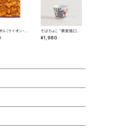
オル（ライオン・ヘ
そばちょこ “蕎麦猪口大
ーン） ／ Lisa
事典 色絵 ジャイア
0
¥1,980
on リサ・ラーソン
ントパンダ” 波佐見焼