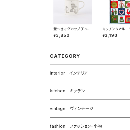
蓋つきマグカップ（Foun
キッチンタオル 
d Cats Series）
ーデン” / ア
¥3,850
¥3,190
／ Lisa Larson リ
ールス/ALMEDA
サ・ラーソン
by ブリット・
トロム
CATEGORY
interior インテリア
kitchen キッチン
vintage ヴィンテージ
fashion ファッション・小物