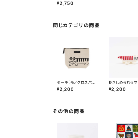
チねこたち） / Lisa
¥2,750
Larson リサ・ラーソン
同じカテゴリの商品
ポーチ（モノクロスパイ
抱きしめられるマ
キー） / Lisa Larso
ト（マイキー） /
¥2,200
¥2,200
n リサ・ラーソン
a Larson リ
ソン
その他の商品