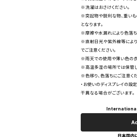
※洗濯はおさけください。
※突起物や鋭利な物、重いも
となります。
※摩擦や水漏れにより色落ち
※直射日光や紫外線等により
でご注意ください。
※雨天での使用や薄い色の衣
※高温多湿の場所では保管し
※色移り、色落ちにご注意くだ
・お使いのディスプレイの設
干異なる場合がございます。
Internationa
Ad
日本国内