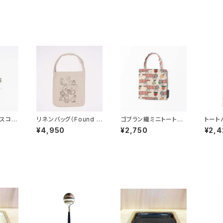
スコッ
リネンバッグ（Found C
ゴブラン織ミニトートバ
トート
 Lis
ats Series）／ Lisa
ッグ（マイキー・フルー
こたちL
¥4,950
¥2,750
¥2,4
サ・ラー
Larson リサ・ラーソン
ツ） / Lisa Larson
s） /
リサ・ラーソン
リサ・