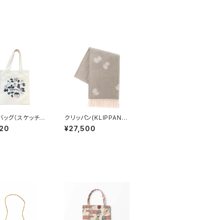
バッグ（スケッチね
クリッパン(KLIPPAN)
eaves serie
ストール CHOUCH
20
¥27,500
 Lisa Larson
O / mina perhon
ラーソン
en(ミナ ペルホネン)