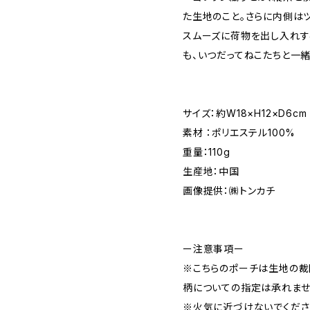
た生地のこと。さらに内側は
スムーズに荷物を出し入れす
も、いつだってねこたちと一
サイズ：約W18×H12×D6c
素材 ：ポリエステル100%
重量：110g
生産地：中国
画像提供：㈱トンカチ
ー注意事項ー
※こちらのポーチは生地の裁
柄についての指定は承れませ
※火気に近づけないでくださ