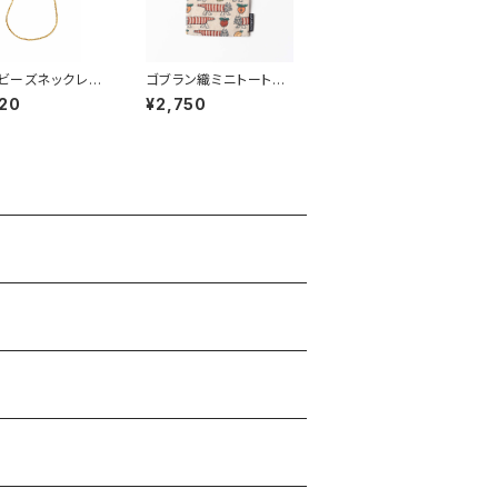
ビーズネックレス
ゴブラン織ミニトートバ
fog linen wo
ッグ（マイキー・フルー
20
¥2,750
フォグリネンワーク
ツ） / Lisa Larson
リサ・ラーソン