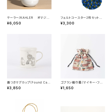
ケーラー/KAHLER オマジオ/
フェルトコースター2枚セット /
OMAGGIO ベース 125mm
Dekorando デコランド
¥6,050
¥3,300
蓋つきマグカップ（Found Cats
ゴブラン織巾着（マイキー・フル
Series） ／ Lisa Larson
ーツ） / Lisa Larson リサ・
¥3,850
¥1,650
リサ・ラーソン
ラーソン