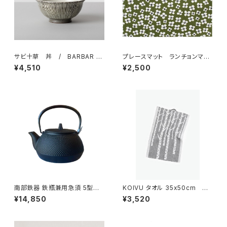
サビ十草 丼 / BARBAR 波
プレースマット ランチョンマッ
佐見焼
ト 「ベラミ」 / アルメダール
¥4,510
¥2,500
ス/ALMEDAHLS
南部鉄器 鉄瓶兼用急須 5型新
KOIVU タオル 35x50cm
アラレ IH対応 / 岩鋳
／ LAPUAN KANKURIT（ラ
¥14,850
¥3,520
プアン カンクリ）