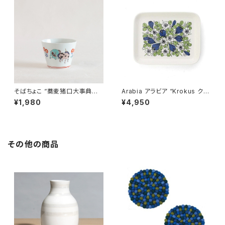
そばちょこ “蕎麦猪口大事典
Arabia アラビア “Krokus クロ
色絵 ユニコーン” 波佐見焼
ッカス” プレート 15x19cm
¥1,980
¥4,950
その他の商品