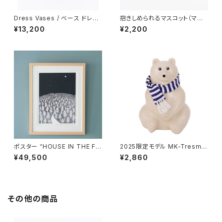
Dress Vases / べース ドレス
抱きしめられるマスコット（マイ
（ピンク）/ Lisa Larson リ
キー） / Lisa Larson リ
¥13,200
¥2,200
サ・ラーソン
サ・ラーソン
ポスター “HOUSE IN THE FO
2025限定モデル MK-Tresme
REST 26 A3” / ミナ ペルホ
r シロクマ貯金箱 マフラー付
¥49,500
¥2,860
ネン mina perhonen × クリ
き / MK-Tresmer
ッパン KLIPPAN
その他の商品