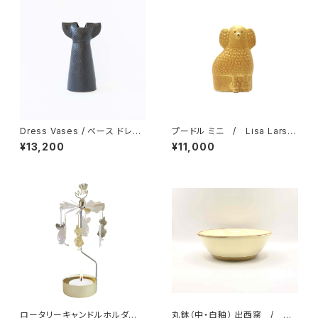
Dress Vases / べース ドレス
プードル ミニ / Lisa Larso
（ブラック）/ Lisa Larson リ
n リサ・ラーソン
¥13,200
¥11,000
サ・ラーソン
ロータリーキャンドルホルダ
丸鉢（中・白釉） 出西窯 / 柳