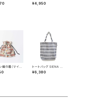
午） / Lisa L
us クロッカス” プレー
70
¥4,950
n リサ・ラーソン
ト 15x19cm
ン織巾着（マイキ
トートバッグ SIENA シ
ルーツ） / Lisa
エナ WH/BK / artek
50
¥6,380
on リサ・ラーソン
アルテック