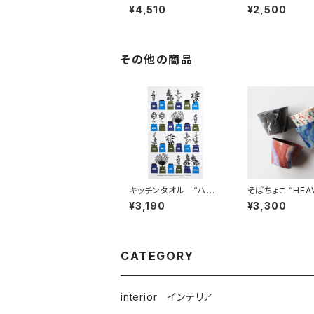
BAR 波佐見焼
ョンマット 「ベラ
¥4,510
¥2,500
アルメダールス/
EDAHLS
その他の商品
キッチンタオル “ハー
そばちょこ “HEAV
ブ” / アルメダール
EARTH” 波佐
¥3,190
¥3,300
ス/ALMEDAHLS by
アストリッド・サンペ
CATEGORY
interior インテリア