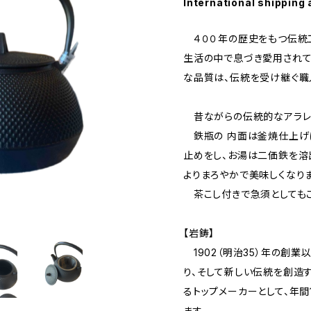
International shipping 
４００年の歴史をもつ伝統
生活の中で息づき愛用されて
な品質は、伝統を受け継ぐ職
昔ながらの伝統的なアラレ
鉄瓶の 内面は釜焼仕上げ
止めをし、お湯は二価鉄を溶
よりまろやかで美味しくなりま
茶こし付きで急須としてもご
【岩鋳】
1902（明治35）年の創業
り、そして新しい伝統を創造
るトップメーカーとして、年間
ます。