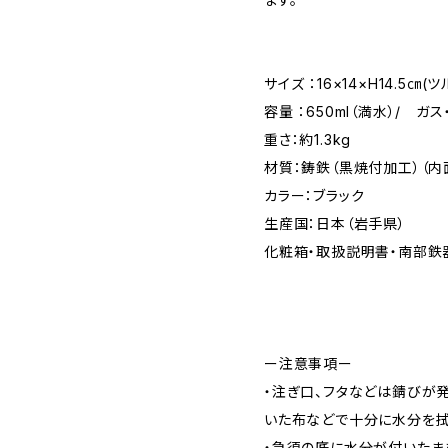
サイズ ：16×14×H14.5㎝(
容量 ：650ml（満水）/ ガ
重さ：約1.3kg
材質：鋳鉄（黒焼付加工）（内
カラー：ブラック
生産国：日本（岩手県）
化粧箱・取扱説明書・南部鉄
ー注意事項ー
・注ぎ口、フタなどは錆びが
いた布などで十分に水分を
・急須の底に水分が付いたま