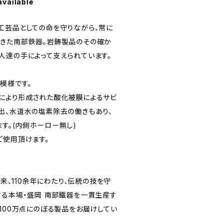
available
工芸品としての命を守りながら、常に
きた南部鉄器。岩鋳製品のその確か
人達の手によって支えられています。
模様です。
により形成された酸化被膜によるサビ
出、水道水の塩素除去の働きもあり、
す。(内側ホーロー無し)
使用頂けます。
以来、110余年にわたり、伝統の技を守
する本場・盛岡 南部鐵器を一貫生産す
100万点にのぼる製品をお届けしてい