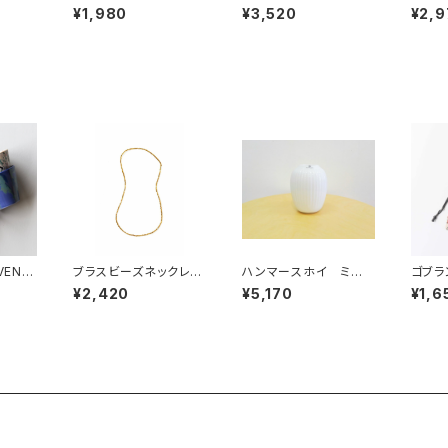
ミ」 /
事典 色絵 ユニコー
cm ／ LAPUAN K
シズカの
¥1,980
¥3,520
¥2,9
ALM
ン” 波佐見焼
ANKURIT（ラプアン カ
arso
ンクリ）
EN &
ブラスビーズネックレス
ハンマースホイ ミニ
ゴブラ
見焼
S ／ fog linen wo
ベース HAMMERSH
ー・フ
¥2,420
¥5,170
¥1,6
rk フォグリネンワーク
OI / KAHLER ケー
Lars
ラー