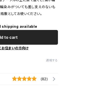
、輪染みがついても差し支えのないも
を瓶敷としてお使いください。
l shipping available
d to cart
にお住まいの方向け
通報する
(82)