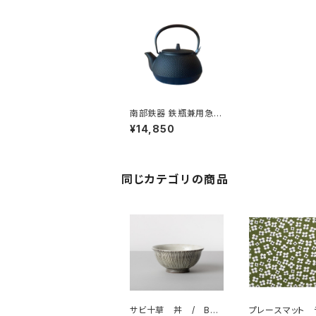
南部鉄器 鉄瓶兼用急須
5型新アラレ IH対応 /
¥14,850
岩鋳
同じカテゴリの商品
サビ十草 丼 / BAR
プレースマット 