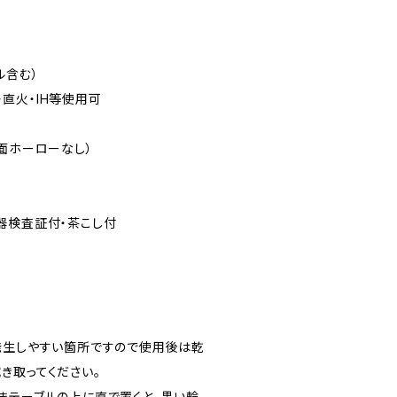
ツル含む）
ス・直火・IH等使用可
面ホーローなし）
器検査証付・茶こし付
発生しやすい箇所ですので使用後は乾
拭き取ってください。
まテーブルの上に直で置くと、黒い輪