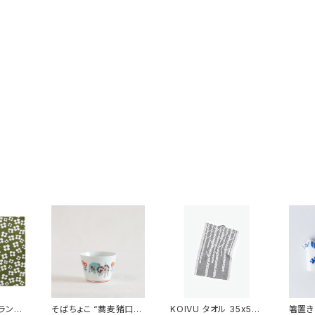
ランチ
そばちょこ “蕎麦猪口大
KOIVU タオル 35x50
箸置き