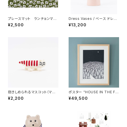
プレースマット ランチョンマッ
Dress Vases / べース ドレス
ト 「ベラミ」 / アルメダール
（ピンク）/ Lisa Larson リ
¥2,500
¥13,200
ス/ALMEDAHLS
サ・ラーソン
抱きしめられるマスコット（マイ
ポスター “HOUSE IN THE FO
キー） / Lisa Larson リ
REST 26 A3” / ミナ ペルホ
¥2,200
¥49,500
サ・ラーソン
ネン mina perhonen × クリ
ッパン KLIPPAN