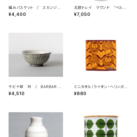
編みバスケット / スカンジナ
北欧トレイ ラウンド “ベル
ビスク・ヘムスロイド
サ” / Stig Lindberg スティ
¥4,400
¥7,050
グ・リンドベリ
サビ十草 丼 / BARBAR 波
ミニタオル（ライオン・ヘリンボー
佐見焼
ン） ／ Lisa Larson リサ・ラ
¥4,510
¥880
ーソン