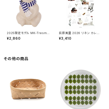
2025限定モデル MK-Tresme
荻原美里 2026 リネン カレン
r シロクマ貯金箱 マフラー付
ダー やさしい時間 / fog lin
¥2,860
¥3,410
き / MK-Tresmer
en work フォグリネンワーク
その他の商品