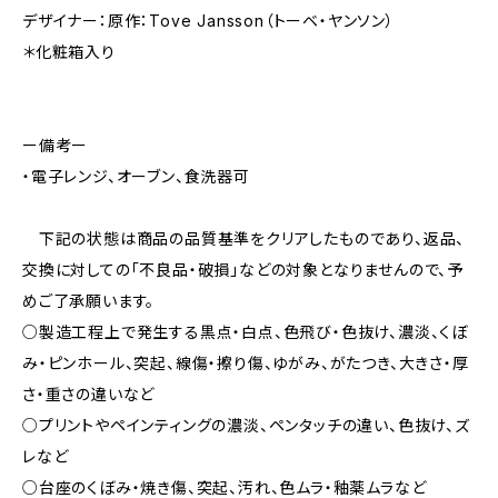
デザイナー：原作：Tove Jansson（トーベ・ヤンソン）
＊化粧箱入り
ー備考ー
・電子レンジ、オーブン、食洗器可
下記の状態は商品の品質基準をクリアしたものであり、返品、
交換に対しての「不良品・破損」などの対象となりませんので、予
めご了承願います。
○製造工程上で発生する黒点・白点、色飛び・色抜け、濃淡、くぼ
み・ピンホール、突起、線傷・擦り傷、ゆがみ、がたつき、大きさ・厚
さ・重さの違いなど
○プリントやペインティングの濃淡、ペンタッチの違い、色抜け、ズ
レなど
○台座のくぼみ・焼き傷、突起、汚れ、色ムラ・釉薬ムラなど