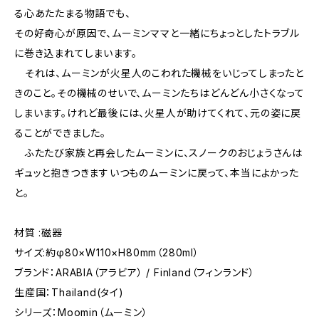
る心あたたまる物語でも、
その好奇心が原因で、ムーミンママと一緒にちょっとしたトラブル
に巻き込まれてしまいます。
それは、ムーミンが火星人のこわれた機械をいじってしまったと
きのこと。その機械のせいで、ムーミンたちはどんどん小さくなって
しまいます。けれど最後には、火星人が助けてくれて、元の姿に戻
ることができました。
ふたたび家族と再会したムーミンに、スノークのおじょうさんは
ギュッと抱きつきます――いつものムーミンに戻って、本当によかった
と。
材質 :磁器
サイズ:約φ80×W110×H80mm（280ml）
ブランド：ARABIA（アラビア） / Finland（フィンランド）
生産国：Thailand(タイ)
シリーズ：Moomin（ムーミン）