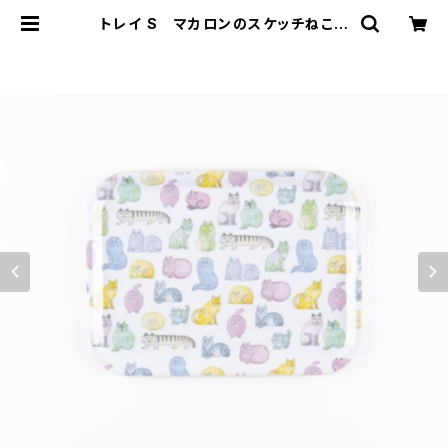
トレイ S マカロンのスケッチねこた
ち / Lisa Larson リサ・ラーソ
ン | 101 design store