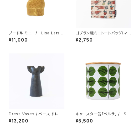
プードル ミニ / Lisa Larso
ゴブラン織ミニトートバッグ（マイ
n リサ・ラーソン
キー・フルーツ） / Lisa Lars
¥11,000
¥2,750
on リサ・ラーソン
Dress Vases / べース ドレス
キャニスター缶「ベルサ」 / Sti
（ブラック）/ Lisa Larson リ
g Lindberg スティグ・リンドベ
¥13,200
¥5,500
サ・ラーソン
リ