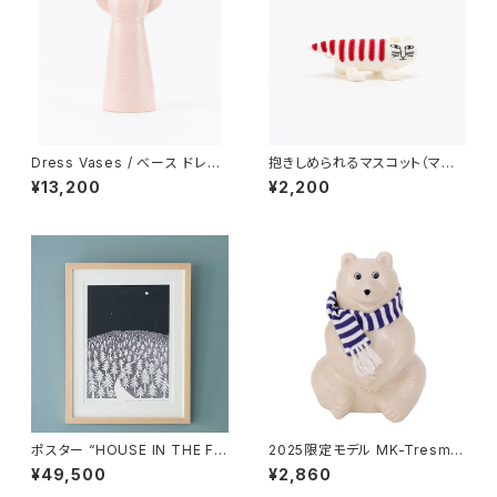
Dress Vases / べース ドレス
抱きしめられるマスコット（マイ
（ピンク）/ Lisa Larson リ
キー） / Lisa Larson リ
¥13,200
¥2,200
サ・ラーソン
サ・ラーソン
ポスター “HOUSE IN THE FO
2025限定モデル MK-Tresme
REST 26 A3” / ミナ ペルホ
r シロクマ貯金箱 マフラー付
¥49,500
¥2,860
ネン mina perhonen × クリ
き / MK-Tresmer