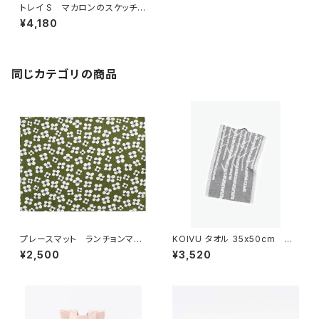
トレイ S マカロンのスケッチね
こたち / Lisa Larson リ
¥4,180
サ・ラーソン
同じカテゴリの商品
プレースマット ランチョンマッ
KOIVU タオル 35x50cm
ト 「ベラミ」 / アルメダール
／ LAPUAN KANKURIT（ラ
¥2,500
¥3,520
ス/ALMEDAHLS
プアン カンクリ）