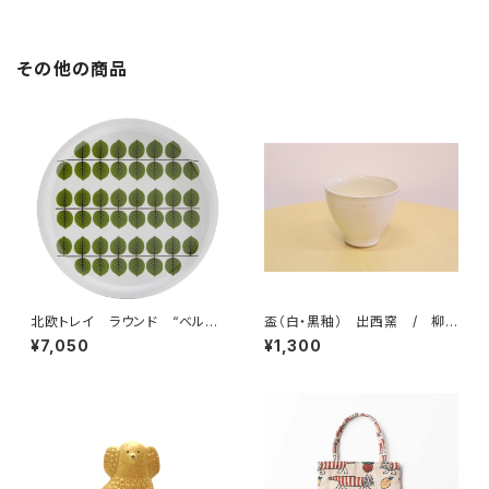
ッパン KLIPPAN
その他の商品
北欧トレイ ラウンド “ベル
盃（白・黒釉） 出西窯 / 柳
サ” / Stig Lindberg スティ
宗理ディレクション出西窯シリー
¥7,050
¥1,300
グ・リンドベリ
ズ