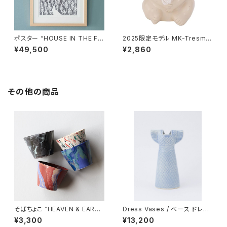
ポスター “HOUSE IN THE FO
2025限定モデル MK-Tresme
REST 26 A3” / ミナ ペルホ
r シロクマ貯金箱 マフラー付
¥49,500
¥2,860
ネン mina perhonen × クリ
き / MK-Tresmer
ッパン KLIPPAN
その他の商品
そばちょこ “HEAVEN & EART
Dress Vases / べース ドレス
H” 波佐見焼
（スカイブルー）/ Lisa Larso
¥3,300
¥13,200
n リサ・ラーソン