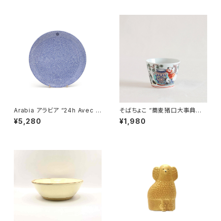
Arabia アラビア “24h Avec ア
そばちょこ “蕎麦猪口大事典
ベック” プレート 26cm
色絵 ジャイアントパンダ” 波
¥5,280
¥1,980
佐見焼