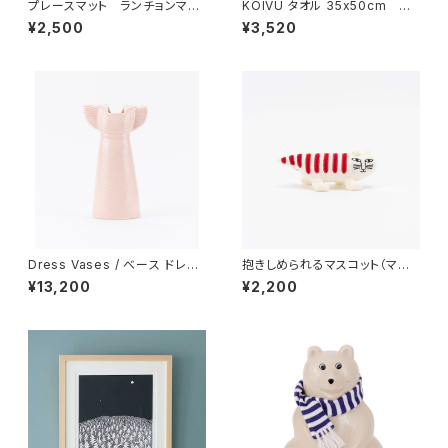
プレースマット ランチョンマッ
KOIVU タオル 35x50cm
ト 「ベラミ」 / アルメダール
／ LAPUAN KANKURIT（ラ
¥2,500
¥3,520
ス/ALMEDAHLS
プアン カンクリ）
Dress Vases / べース ドレス
抱きしめられるマスコット（マイ
（ピンク）/ Lisa Larson リ
キー） / Lisa Larson リ
¥13,200
¥2,200
サ・ラーソン
サ・ラーソン