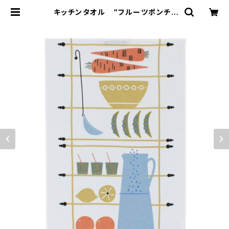
キッチンタオル “フルーツポンチ”
/ アルメダールス/ALMEDAHLS
by Studio Almedahls | 101 d
esign store