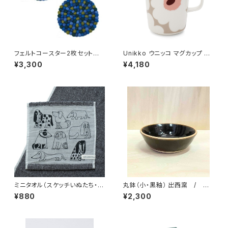
フェルトコースター2枚セット /
Unikko ウニッコ マグカップ 25
Dekorando デコランド
0ml / marimekko マリメッ
¥3,300
¥4,180
コ
ミニタオル（スケッチいぬたち・ガ
丸鉢（小・黒釉） 出西窯 / 柳
ーゼ） ／ Lisa Larson リ
宗理ディレクション出西窯シリー
¥880
¥2,300
サ・ラーソン
ズ