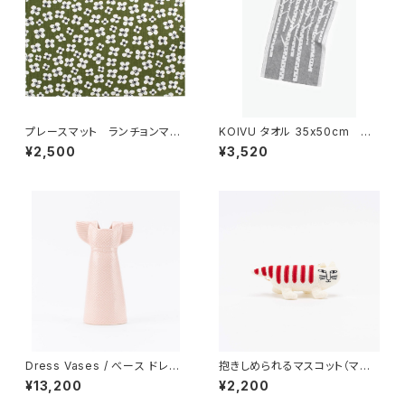
プレースマット ランチョンマッ
KOIVU タオル 35x50cm
ト 「ベラミ」 / アルメダール
／ LAPUAN KANKURIT（ラ
¥2,500
¥3,520
ス/ALMEDAHLS
プアン カンクリ）
Dress Vases / べース ドレス
抱きしめられるマスコット（マイ
（ピンク）/ Lisa Larson リ
キー） / Lisa Larson リ
¥13,200
¥2,200
サ・ラーソン
サ・ラーソン