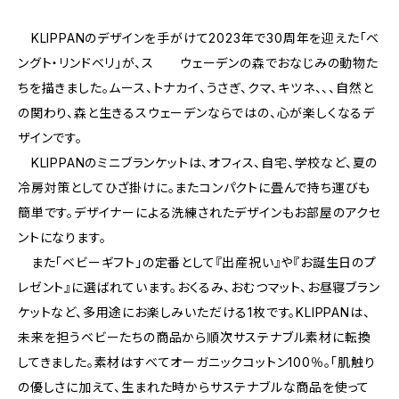
KLIPPANのデザインを手がけて2023年で30周年を迎えた「ベ
ングト・リンドベリ」が、ス ウェーデンの森でおなじみの動物た
ちを描きました。ムース、トナカイ、うさぎ、クマ、キツネ、、、自然と
の関わり、森と生きるスウェーデンならではの、心が楽しくなるデ
ザインです。
KLIPPANのミニブランケットは、オフィス、自宅、学校など、夏の
冷房対策としてひざ掛けに。またコンパクトに畳んで持ち運びも
簡単です。デザイナーによる洗練されたデザインもお部屋のアクセ
ントになります。
また「ベビーギフト」の定番として『出産祝い』や『お誕生日のプ
レゼント』に選ばれています。おくるみ、おむつマット、お昼寝ブラン
ケットなど、多用途にお楽しみいただける1枚です。KLIPPANは、
未来を担うベビーたちの商品から順次サステナブル素材に転換
してきました。素材はすべてオーガニックコットン100％。「肌触り
の優しさに加えて、生まれた時からサステナブルな商品を使って