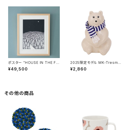
ポスター “HOUSE IN THE FO
2025限定モデル MK-Tresme
REST 26 A3” / ミナ ペルホ
r シロクマ貯金箱 マフラー付
¥49,500
¥2,860
ネン mina perhonen × クリ
き / MK-Tresmer
ッパン KLIPPAN
その他の商品