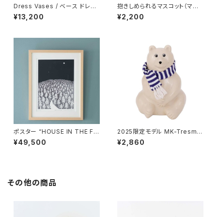
Dress Vases / べース ドレス
抱きしめられるマスコット（マイ
（ピンク）/ Lisa Larson リ
キー） / Lisa Larson リ
¥13,200
¥2,200
サ・ラーソン
サ・ラーソン
ポスター “HOUSE IN THE FO
2025限定モデル MK-Tresme
REST 26 A3” / ミナ ペルホ
r シロクマ貯金箱 マフラー付
¥49,500
¥2,860
ネン mina perhonen × クリ
き / MK-Tresmer
ッパン KLIPPAN
その他の商品