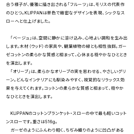
合う様子が、優雅に描き出される「フルーツ」は、モリスの代表作
のひとつ。KLIPPANは単色で緻密なデザインを表現、シックなス
ローへと仕上げました。
「ベージュ」は、空間に静かに溶け込み、心地よい調和を生み出
します。木材（ウッド）の家具や、観葉植物の緑とも相性抜群。ガー
ゼコットンの柔らかな質感と相まって、心休まる穏やかなひととき
を演出します。
「オリーブ」は、柔らかなオリーブの実を思わせる、やさしいグリ
ーン。どんなインテリアにも馴染みやすく、視覚的なリラックス効
果を与えてくれます。コットンの柔らかな質感と相まって、穏やか
なひとときを演出します。
KLIPPANのコットンブランケット・スローの中で最も軽いコット
ンスローです。重さは516g。
ガーゼのようにふんわり軽く、ちぢみ織りのように凹凸がある