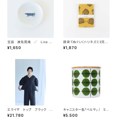
豆皿 波佐見焼 ／ Lisa La
捺染てぬぐい（ハリネズミ3兄
rson リサ・ラーソン
弟・イエロー） ／ Lisa Lars
¥1,650
¥1,870
on リサ・ラーソン
エライザ トップ ブラック
キャニスター缶「ベルサ」 / Sti
／ fog linen work フォグリ
g Lindberg スティグ・リンドベ
¥21,780
¥5,500