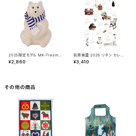
2025限定モデル MK-Tresme
荻原美里 2026 リネン カレン
r シロクマ貯金箱 マフラー付
ダー やさしい時間 / fog lin
¥2,860
¥3,410
き / MK-Tresmer
en work フォグリネンワーク
その他の商品