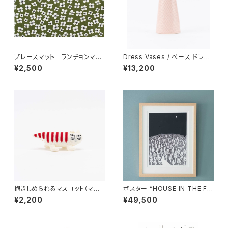
プレースマット ランチョンマッ
Dress Vases / べース ドレス
ト 「ベラミ」 / アルメダール
（ピンク）/ Lisa Larson リ
¥2,500
¥13,200
ス/ALMEDAHLS
サ・ラーソン
抱きしめられるマスコット（マイ
ポスター “HOUSE IN THE FO
キー） / Lisa Larson リ
REST 26 A3” / ミナ ペルホ
¥2,200
¥49,500
サ・ラーソン
ネン mina perhonen × クリ
ッパン KLIPPAN