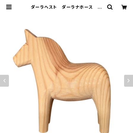
ダーラヘスト ダーラナホース
「ナチュラルL」／ グラナス/Grann
as | 101 design store