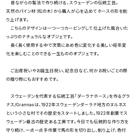
昔ながらの製法で作り続ける、スウェーデンの伝統工芸。
天然のパイン材（松の木）から職人が心を込めてホースの形を削
り上げます。
こちらのデザインは一つ一つカービングして仕上げた風合いた
っぷりのナチュラルなオブジェです。
長く長く使用する中で次第にあめ色に変化する美しい経年変
化を楽しむことのできる一生もののオブジェです。
ご出産祝いやお誕生日祝い、記念日など、何かお祝いごとの際
の贈り物にもおすすめです。
スウェーデンを代表する伝統工芸「ダーラナホース」を作るグラ
ナス/Grannasは、1922年スウェーデンダーラナ地方のヌルネス
という小さな村でその歴史をスタートしました。1922年創業でス
ウェーデン最古の歴史ある工房です。今日でも伝統的な作り方を
守り続け、一点一点手作業で馬の形を切り出し、削り上げ、色付