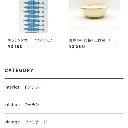
キッチンタオル “フィッシュ”
丸鉢（中・白釉） 出西窯 / 柳
/ アルメダールス/ALMEDA
宗理ディレクション出西窯シリー
¥3,190
¥3,300
HLS by マリアンヌ・ニルソン
ズ
CATEGORY
interior インテリア
kitchen キッチン
vintage ヴィンテージ