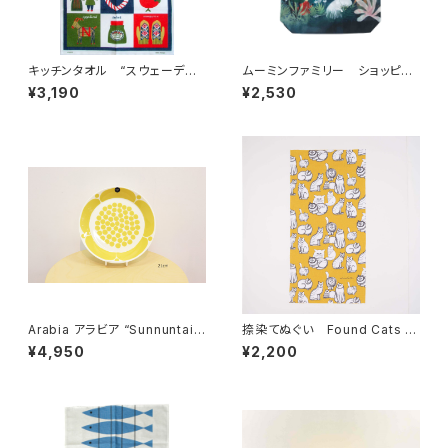
キッチンタオル “スウェーデン”
ムーミンファミリー ショッピン
/ アルメダールス/ALMEDA
グバッグ エコバッグ byプル
¥3,190
¥2,530
HLS by ブリット・ブレドストロ
ートプロダクテル
ム
Arabia アラビア “Sunnuntai
捺染てぬぐい Found Cats S
スンヌンタイ” プレート21cm 復
eries・黄 ／ Lisa Larson
¥4,950
¥2,200
刻版
リサ・ラーソン