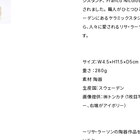
シスタント、 Franco Nicol
されました。 職人がひとつ
ーデンにあるケラミックスタ
ら、人々に愛されるリサ・ラ
す。
サイズ：W4.5×H11.5×D5cm
重さ ：280g
素材 陶器
生産国：スウェーデン
画像提供：㈱トンカチ（1枚
ー、右端がアイボリー）
ーリサ・ラーソンの陶器作品