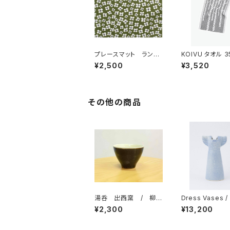
プレースマット ランチ
KOIVU タオル 3
ョンマット 「ベラミ」 /
cm ／ LAPU
¥2,500
¥3,520
アルメダールス/ALM
ANKURIT（ラプ
EDAHLS
ンクリ）
その他の商品
湯呑 出西窯 / 柳
Dress Vases 
宗理ディレクション出西
ドレス （スカイブ
¥2,300
¥13,200
窯シリーズ
Lisa Larson
ラーソン