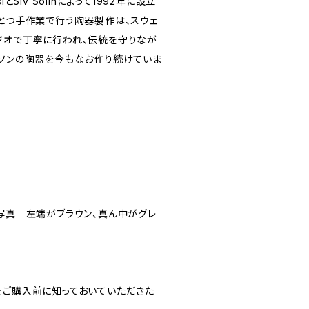
osiとSiv Solinによって1992年に設立
ひとつ手作業で行う陶器製作は、スウェ
ジオで丁寧に行われ、伝統を守りなが
ーソンの陶器を今もなお作り続けていま
目写真 左端がブラウン、真ん中がグレ
をご購入前に知っておいていただきた