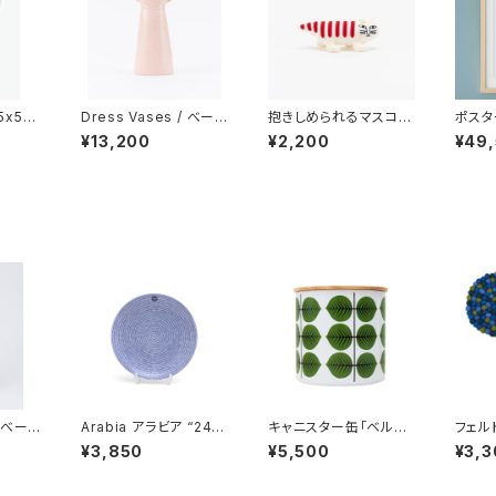
5x50
Dress Vases / べース
抱きしめられるマスコッ
ポスター
AN K
ドレス （ピンク）/ Lis
ト（マイキー） / Lis
THE 
¥13,200
¥2,200
¥49
アン カ
a Larson リサ・ラーソ
a Larson リサ・ラー
3” 
ン
ソン
ン mi
× クリ
N
/ べース
Arabia アラビア “24h
キャニスター缶「ベルサ」
フェル
ルー）/
Avec アベック” プレー
/ Stig Lindberg ス
セット 
¥3,850
¥5,500
¥3,3
 リサ・
ト 20cm
ティグ・リンドベリ
o デ