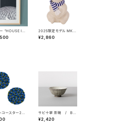
 “HOUSE IN
2025限定モデル MK-T
FOREST 26 A
resmer シロクマ貯金
,500
¥2,860
/ ミナ ペルホネ
箱 マフラー付き /
na perhonen
MK-Tresmer
ッパン KLIPPA
トコースター2枚
サビ十草 茶碗 / BA
/ Dekorand
RBAR 波佐見焼
00
¥2,420
コランド