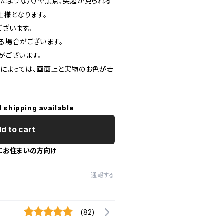
したような穴）や黒点、突起が見られる
仕様となります。
ございます。
る場合がございます。
がございます。
定によっては、画面上と実物のお色が若
l shipping available
d to cart
にお住まいの方向け
通報する
(82)