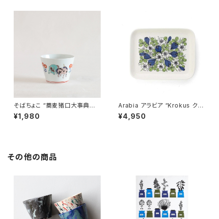
そばちょこ “蕎麦猪口大事典
Arabia アラビア “Krokus クロ
色絵 ユニコーン” 波佐見焼
ッカス” プレート 15x19cm
¥1,980
¥4,950
その他の商品