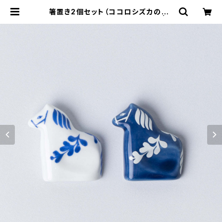
箸置き2個セット（ココロシズカの午）
/ Lisa Larson リサ・ラーソン | 1
01 design store