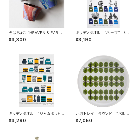
そばちょこ “HEAVEN & EART
キッチンタオル “ハーブ” /
H” 波佐見焼
アルメダールス/ALMEDAHLS
¥3,300
¥3,190
by アストリッド・サンペ
キッチンタオル “ジャムポットブ
北欧トレイ ラウンド “ベル
ルー” / アルメダールス/AL
サ” / Stig Lindberg スティ
¥3,290
¥7,050
MEDAHLS by Studio Almed
グ・リンドベリ
ahls