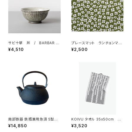
サビ十草 丼 / BARBAR 波
プレースマット ランチョンマッ
佐見焼
ト 「ベラミ」 / アルメダール
¥4,510
¥2,500
ス/ALMEDAHLS
南部鉄器 鉄瓶兼用急須 5型新
KOIVU タオル 35x50cm
アラレ IH対応 / 岩鋳
／ LAPUAN KANKURIT（ラ
¥14,850
¥3,520
プアン カンクリ）