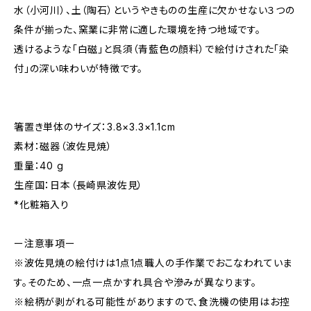
水（小河川）、土（陶石）というやきものの生産に欠かせない３つの
条件が揃った、窯業に非常に適した環境を持つ地域です。
透けるような「白磁」と呉須（青藍色の顔料）で絵付けされた「染
付」の深い味わいが特徴です。
箸置き単体のサイズ：3.8×3.3×1.1cm
素材：磁器（波佐見焼）
重量：40 g
生産国：日本（長崎県波佐見）
*化粧箱入り
ー注意事項ー
※波佐見焼の絵付けは1点1点職人の手作業でおこなわれていま
す。そのため、一点一点かすれ具合や滲みが異なります。
※絵柄が剥がれる可能性がありますので、食洗機の使用はお控