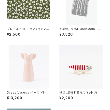
プレースマット ランチョンマッ
KOIVU タオル 35x50cm
ト 「ベラミ」 / アルメダール
／ LAPUAN KANKURIT（ラ
¥2,500
¥3,520
ス/ALMEDAHLS
プアン カンクリ）
Dress Vases / べース ドレス
抱きしめられるマスコット（マイ
（ピンク）/ Lisa Larson リ
キー） / Lisa Larson リ
¥13,200
¥2,200
サ・ラーソン
サ・ラーソン