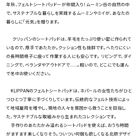
年秋、フェルトシートパッドーが仲間入り！ムーミン谷の自然の中
で、サステナブルな暮らしを実践するムーミンやミイが、あなたの
暮らしに「元気」を贈ります。
クリッパンのシートパッドは、羊毛をたっぷり使い密に作られて
いるので、厚手であたたか。クッション性も抜群です。へたりにくい
の長時間椅子に座って作業する人にも安心です。 リビングで、ダイ
ニングで、ベランダやアウトドアで……。軽いので、どこにでも運ん
で冬中お使いください。
KLIPPANのフェルトシートパッドは、ネパールの女性たちがひと
つひとつ丁寧に手づくりしています。伝統的なフェルト技術によっ
て地域雇用を増やし、現地の人々を貧困から救うことを目指し
た、サステナブルな取組みから生まれたコレクションです。
手作りのあたたかみ溢れるシートパッドを使えば、おうち時間
がますます楽しくなりそう。ついつい何個も欲しくなる北欧デザイ