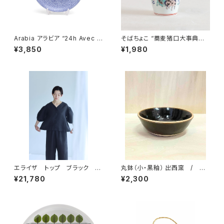
Arabia アラビア “24h Avec ア
そばちょこ “蕎麦猪口大事典
ベック” プレート 20cm
色絵 ユニコーン” 波佐見焼
¥3,850
¥1,980
エライザ トップ ブラック
丸鉢（小・黒釉） 出西窯 / 柳
／ fog linen work フォグリ
宗理ディレクション出西窯シリー
¥21,780
¥2,300
ネンワーク
ズ