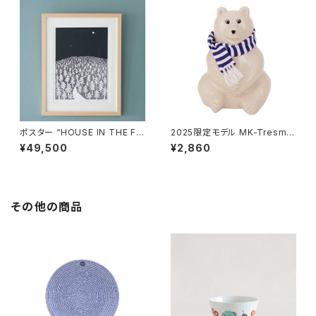
ポスター “HOUSE IN THE FO
2025限定モデル MK-Tresme
REST 26 A3” / ミナ ペルホ
r シロクマ貯金箱 マフラー付
¥49,500
¥2,860
ネン mina perhonen × クリ
き / MK-Tresmer
ッパン KLIPPAN
その他の商品