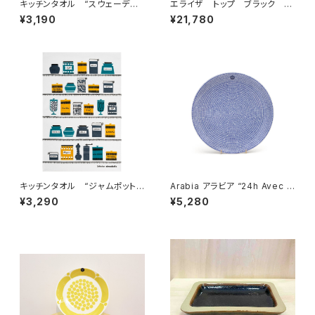
キッチンタオル “スウェーデン”
エライザ トップ ブラック
/ アルメダールス/ALMEDA
／ fog linen work フォグリ
¥3,190
¥21,780
HLS by ブリット・ブレドストロ
ネンワーク
ム
キッチンタオル “ジャムポットブ
Arabia アラビア “24h Avec ア
ルー” / アルメダールス/AL
ベック” プレート 26cm
¥3,290
¥5,280
MEDAHLS by Studio Almed
ahls